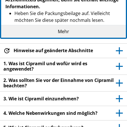
Informationen.
Heben Sie die Packungsbeilage auf. Vielleicht
möchten Sie diese später nochmals lesen.
Wenn Sie weitere Fragen haben, wenden Sie sich
Mehr
an Ihren Arzt oder Apotheker.
Dieses Arzneimittel wurde Ihnen persönlich
Hinweise auf geänderte Abschnitte
verschrieben. Geben Sie es nicht an Dritte weiter.
Es kann anderen Menschen schaden, auch wenn
1. Was ist Cipramil und wofür wird es
diese die gleichen Beschwerden haben wie Sie.
angewendet?
Wenn Sie Nebenwirkungen bemerken, wenden Sie
2. Was sollten Sie vor der Einnahme von Cipramil
sich an Ihren Arzt oder Apotheker. Dies gilt auch
beachten?
für Nebenwirkungen, die nicht in dieser
Packungsbeilage angegeben sind. Siehe Abschnitt
3. Wie ist Cipramil einzunehmen?
4.
4. Welche Nebenwirkungen sind möglich?