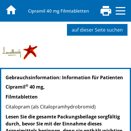
Cipramil 40 mg Filmtabletten
auf dieser Seite suchen
PZN: 08691972
Gebrauchsinformation: Information für Patienten
PPN: 110869197250
NTIN: 04150086919720
®
Cipramil
40 mg,
Filmtabletten
Citalopram (als Citalopramhydrobromid)
Lesen Sie die gesamte Packungsbeilage sorgfältig
durch, bevor Sie mit der Einnahme dieses
Arzneimittels beginnen, denn sie enthält wichtige