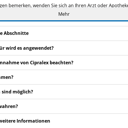
n bemerken, wenden Sie sich an Ihren Arzt oder Apotheker.
cht in dieser Packungsbeilage angegeben sind. Siehe Abschn
Mehr
e Abschnitte
für wird es angewendet?
 Einnahme von Cipralex beachten?
ehmen?
 sind möglich?
ewahren?
 weitere Informationen