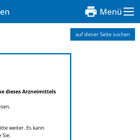
men
Menü
auf dieser Seite suchen
me dieses Arzneimittels
esen.
tte weiter. Es kann
 Sie.