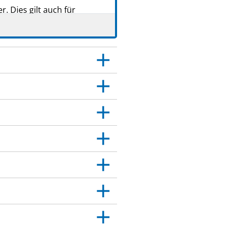
 Dies gilt auch für
itt 4.