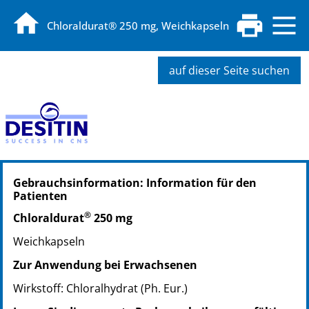
Chloraldurat® 250 mg, Weichkapseln
auf dieser Seite suchen
PZN: 04778883
Gebrauchsinformation: Information für den
PPN: 110477888390
Patienten
NTIN: 04150047788839
®
Chloraldurat
250 mg
Weichkapseln
Zur Anwendung bei Erwachsenen
Wirkstoff: Chloralhydrat (Ph. Eur.)