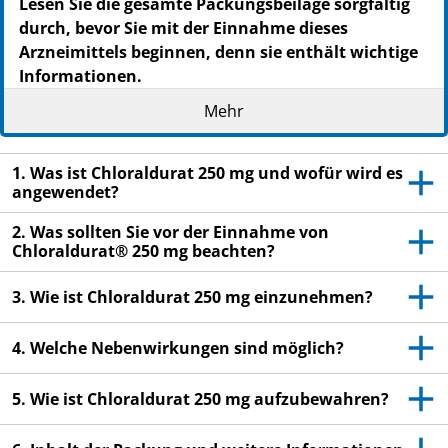
Lesen Sie die gesamte Packungsbeilage sorgfältig
durch, bevor Sie mit der Einnahme dieses
Arzneimittels beginnen, denn sie enthält wichtige
Informationen.
Heben Sie die Packungsbeilage auf. Vielleicht
Mehr
möchten Sie diese später nochmals lesen.
Wenn Sie weitere Fragen haben, wenden Sie sich
1. Was ist Chloraldurat 250 mg und wofür wird es
an Ihren Arzt oder Apotheker.
angewendet?
Dieses Arzneimittel wurde Ihnen persönlich
2. Was sollten Sie vor der Einnahme von
verschrieben. Geben Sie es nicht an Dritte weiter.
Chloraldurat® 250 mg beachten?
Es kann anderen Menschen schaden, auch wenn
diese die gleichen Beschwerden haben wie Sie.
3. Wie ist Chloraldurat 250 mg einzunehmen?
Wenn Sie Nebenwirkungen bemerken, wenden Sie
sich an Ihren Arzt oder Apotheker. Dies gilt auch
4. Welche Nebenwirkungen sind möglich?
für Nebenwirkungen, die nicht in dieser
Packungsbeilage angegeben sind. Siehe Abschnitt
5. Wie ist Chloraldurat 250 mg aufzubewahren?
4.