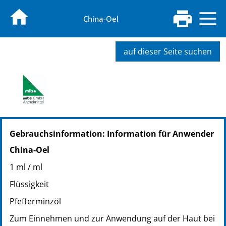
China-Oel
auf dieser Seite suchen
PZN: 03137001
Gebrauchsinformation: Information für Anwender
PPN: 110313700133
GTIN: 04104610006165
China-Oel
PZN: 03098152
1 ml / ml
PPN: 110309815250
GTIN: 04104610006172
Flüssigkeit
PZN: 03098086
Pfefferminzöl
PPN: 110309808618
Zum Einnehmen und zur Anwendung auf der Haut bei
GTIN: 04104610006189