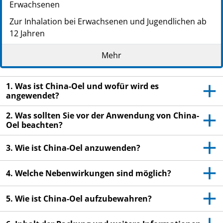
Erwachsenen
Zur Inhalation bei Erwachsenen und Jugendlichen ab
12 Jahren
Lesen Sie die gesamte Packungsbeilage sorgfältig
Mehr
durch, bevor Sie mit der Anwendung dieses
Arzneimittels beginnen, denn sie enthält wichtige
1. Was ist China-Oel und wofür wird es
Informationen.
angewendet?
Wenden Sie dieses Arzneimittel immer genau wie in
dieser Packungsbeilage beschrieben bzw. genau nach
2. Was sollten Sie vor der Anwendung von China-
Anweisung Ihres Arztes oder Apothekers an.
Oel beachten?
Heben Sie die Packungsbeilage auf. Vielleicht
3. Wie ist China-Oel anzuwenden?
möchten Sie diese später nochmals lesen.
Fragen Sie Ihren Apotheker, wenn Sie weitere
4. Welche Nebenwirkungen sind möglich?
Informationen oder einen Rat benötigen.
Wenn Sie Nebenwirkungen bemerken, wenden Sie
5. Wie ist China-Oel aufzubewahren?
sich an Ihren Arzt oder Apotheker. Dies gilt auch
für Nebenwirkungen, die nicht in dieser