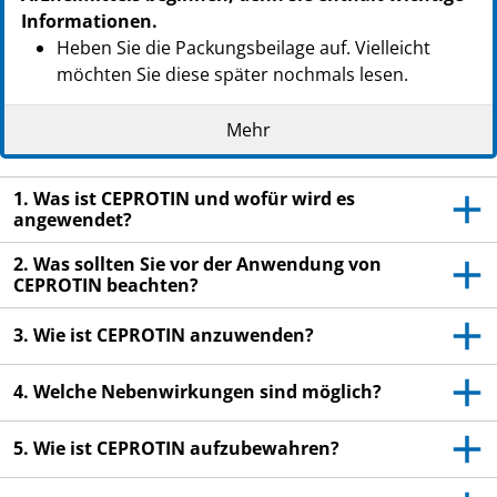
Informationen.
Heben Sie die Packungsbeilage auf. Vielleicht
möchten Sie diese später nochmals lesen.
Wenn Sie weitere Fragen haben, wenden Sie sich
Mehr
an Ihren Arzt oder Apotheker.
Dieses Arzneimittel wurde Ihnen persönlich
1. Was ist CEPROTIN und wofür wird es
verschrieben. Geben Sie es nicht an Dritte weiter.
angewendet?
Es kann anderen Menschen schaden, auch wenn
diese die gleichen Beschwerden haben wie Sie.
2. Was sollten Sie vor der Anwendung von
CEPROTIN beachten?
Wenn Sie Nebenwirkungen bemerken, wenden Sie
sich an Ihren Arzt oder Apotheker. Dies gilt auch
3. Wie ist CEPROTIN anzuwenden?
für Nebenwirkungen, die nicht in dieser
Packungsbeilage angegeben sind. Siehe Abschnitt
4. Welche Nebenwirkungen sind möglich?
4.
5. Wie ist CEPROTIN aufzubewahren?