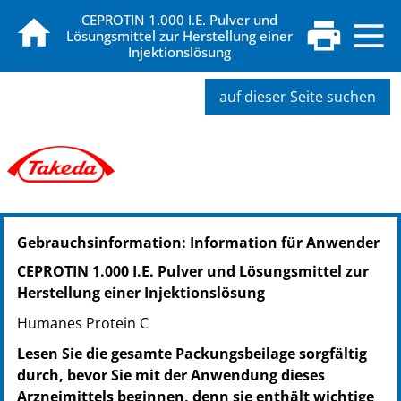
CEPROTIN 1.000 I.E. Pulver und
Lösungsmittel zur Herstellung einer
Injektionslösung
auf dieser Seite suchen
PZN: 01877716
Gebrauchsinformation: Information für Anwender
PPN: 110187771627
CEPROTIN 1.000 I.E. Pulver und Lösungsmittel zur
Herstellung einer Injektionslösung
Humanes Protein C
Lesen Sie die gesamte Packungsbeilage sorgfältig
durch, bevor Sie mit der Anwendung dieses
Arzneimittels beginnen, denn sie enthält wichtige