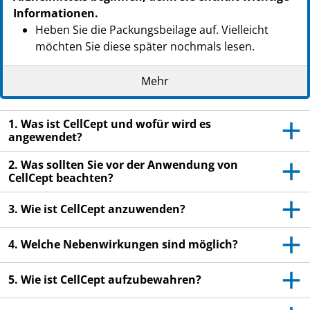
Informationen.
Heben Sie die Packungsbeilage auf. Vielleicht
möchten Sie diese später nochmals lesen.
Wenn Sie weitere Fragen haben, wenden Sie sich
Mehr
an Ihren Arzt oder das medizinische
Fachpersonal.
1. Was ist CellCept und wofür wird es
Dieses Arzneimittel wurde Ihnen persönlich
angewendet?
verschrieben. Geben Sie es nicht an Dritte weiter.
Es kann anderen Menschen schaden, auch wenn
2. Was sollten Sie vor der Anwendung von
diese die gleichen Beschwerden haben wie Sie.
CellCept beachten?
Wenn Sie Nebenwirkungen bemerken, wenden Sie
3. Wie ist CellCept anzuwenden?
sich an Ihren Arzt oder das medizinische
Fachpersonal. Dies gilt auch für Nebenwirkungen,
4. Welche Nebenwirkungen sind möglich?
die nicht in dieser Packungsbeilage angegeben
sind. Siehe Abschnitt 4.
5. Wie ist CellCept aufzubewahren?