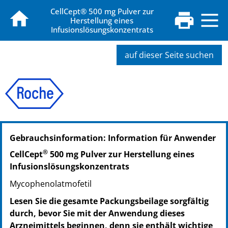
CellCept® 500 mg Pulver zur
Herstellung eines
Infusionslösungskonzentrats
auf dieser Seite suchen
PZN: 00080016
Gebrauchsinformation: Information für Anwender
PPN: 110008001656
NTIN: 04150000800165
®
CellCept
500 mg Pulver zur Herstellung eines
Infusionslösungskonzentrats
Mycophenolatmofetil
Lesen Sie die gesamte Packungsbeilage sorgfältig
durch, bevor Sie mit der Anwendung dieses
Arzneimittels beginnen, denn sie enthält wichtige