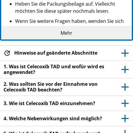
Heben Sie die Packungsbeilage auf. Vielleicht
möchten Sie diese später nochmals lesen.
Wenn Sie weitere Fragen haben, wenden Sie sich
an Ihren Arzt oder Apotheker.
Mehr
Dieses Arzneimittel wurde Ihnen persönlich
verschrieben. Geben Sie es nicht an Dritte weiter.
Es kann anderen Menschen schaden, auch wenn
Hinweise auf geänderte Abschnitte
diese die gleichen Beschwerden haben wie Sie.
1. Was ist Celecoxib TAD und wofür wird es
Wenn Sie Nebenwirkungen bemerken, wenden Sie
angewendet?
sich an Ihren Arzt oder Apotheker. Dies gilt auch
2. Was sollten Sie vor der Einnahme von
für Nebenwirkungen, die nicht in dieser
Celecoxib TAD beachten?
Packungsbeilage angegeben sind. Siehe Abschnitt
4.
3. Wie ist Celecoxib TAD einzunehmen?
4. Welche Nebenwirkungen sind möglich?