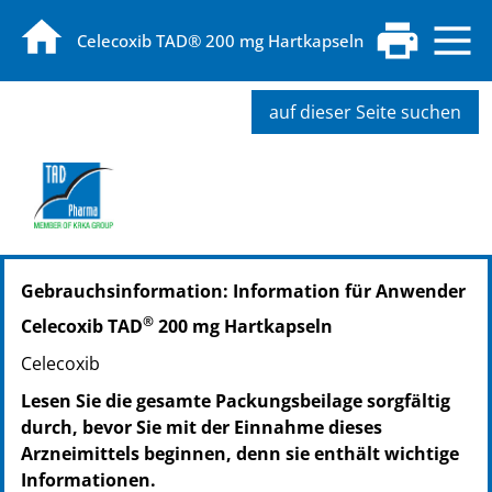
Celecoxib TAD® 200 mg Hartkapseln
auf dieser Seite suchen
PZN: 10763791
Gebrauchsinformation: Information für Anwender
PPN: 111076379106
PZN: 10763816
®
Celecoxib TAD
200 mg Hartkapseln
PPN: 111076381687
Celecoxib
PZN: 10763822
PPN: 111076382253
Lesen Sie die gesamte Packungsbeilage sorgfältig
PZN: 10763845
durch, bevor Sie mit der Einnahme dieses
PPN: 111076384509
Arzneimittels beginnen, denn sie enthält wichtige
Informationen.