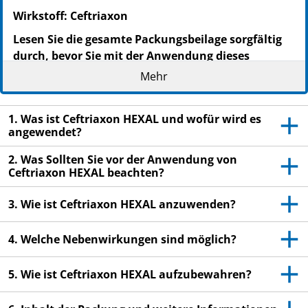
Wirkstoff: Ceftriaxon
Lesen Sie die gesamte Packungsbeilage sorgfältig
durch, bevor Sie mit der Anwendung dieses
Arzneimittels beginnen, denn sie enthält wichtige
Mehr
Informationen.
Heben Sie die Packungsbeilage auf. Vielleicht
1. Was ist Ceftriaxon HEXAL und wofür wird es
möchten Sie diese später nochmals lesen.
angewendet?
Wenn Sie weitere Fragen haben, wenden Sie sich
2. Was Sollten Sie vor der Anwendung von
an Ihren Arzt, Apotheker oder das medizinische
Ceftriaxon HEXAL beachten?
Fachpersonal.
Dieses Arzneimittel wurde Ihnen persönlich
3. Wie ist Ceftriaxon HEXAL anzuwenden?
verschrieben. Geben Sie es nicht an Dritte weiter.
Es kann anderen Menschen schaden, auch wenn
4. Welche Nebenwirkungen sind möglich?
diese die gleichen Beschwerden haben wie Sie.
5. Wie ist Ceftriaxon HEXAL aufzubewahren?
Wenn Sie Nebenwirkungen bemerken, wenden Sie
sich an Ihren Arzt, Apotheker oder das
medizinische Fachpersonal. Dies gilt auch für