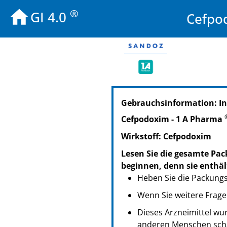
®
GI 4.0
Cefpo
PZN: 02727858
Gebrauchsinformation: I
PPN: 110272785862
NTIN: 04150027278589
Cefpodoxim - 1 A Pharma
PZN: 03005021
Wirkstoff: Cefpodoxim
PPN: 110300502110
NTIN: 04150030050219
Lesen Sie die gesamte Pac
PZN: 07385428
beginnen, denn sie enthäl
PPN: 110738542823
Heben Sie die Packungsb
NTIN: 04150073854287
Wenn Sie weitere Frage
Dieses Arzneimittel wur
anderen Menschen scha