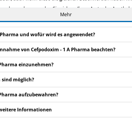
n bemerken, wenden Sie sich an Ihren Arzt oder Apotheker.
Mehr
cht in dieser Packungsbeilage angegeben sind. Siehe Abschn
 A Pharma und wofür wird es angewendet?
r Einnahme von Cefpodoxim - 1 A Pharma beachten?
 A Pharma einzunehmen?
 sind möglich?
 A Pharma aufzubewahren?
 weitere Informationen