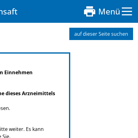
nsaft
Menü
auf dieser Seite suchen
zum Einnehmen
me dieses Arzneimittels
esen.
tte weiter. Es kann
 Sie.