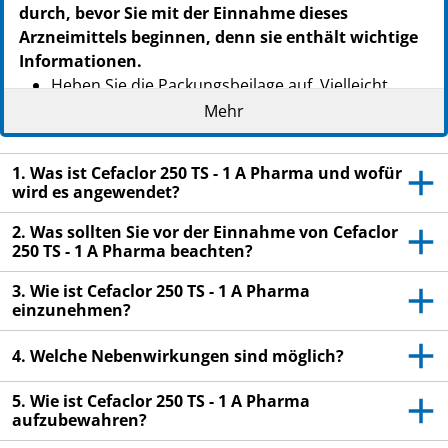
durch, bevor Sie mit der Einnahme dieses
Arzneimittels beginnen, denn sie enthält wichtige
Informationen.
Heben Sie die Packungsbeilage auf. Vielleicht
möchten Sie diese später nochmals lesen.
Mehr
Wenn Sie weitere Fragen haben, wenden Sie sich
an Ihren Arzt oder Apotheker.
1. Was ist Cefaclor 250 TS - 1 A Pharma und wofür
wird es angewendet?
Dieses Arzneimittel wurde Ihnen persönlich
verschrieben. Geben Sie es nicht an Dritte weiter.
2. Was sollten Sie vor der Einnahme von Cefaclor
Es kann anderen Menschen schaden, auch wenn
250 TS - 1 A Pharma beachten?
diese die gleichen Beschwerden haben wie Sie.
3. Wie ist Cefaclor 250 TS - 1 A Pharma
Wenn Sie Nebenwirkungen bemerken, wenden Sie
einzunehmen?
sich an Ihren Arzt oder Apotheker. Dies gilt auch
für Nebenwirkungen, die nicht in dieser
4. Welche Nebenwirkungen sind möglich?
Packungsbeilage angegeben sind. Siehe Abschnitt
5. Wie ist Cefaclor 250 TS - 1 A Pharma
4.
aufzubewahren?