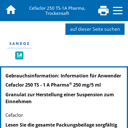
Cefaclor 250 TS-1A Pharma,
Trockensaft
auf dieser Seite suchen
PZN: 00113750
Gebrauchsinformation: Information für Anwender
PPN: 110011375074
NTIN: 04150001137505
®
Cefaclor 250 TS - 1 A Pharma
250 mg/5 ml
Granulat zur Herstellung einer Suspension zum
Einnehmen
Cefaclor
Lesen Sie die gesamte Packungsbeilage sorgfältig