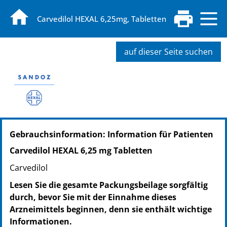
Carvedilol HEXAL 6,25mg, Tabletten
auf dieser Seite suchen
PZN: 02227127
Gebrauchsinformation: Information für Patienten
PPN: 110222712725
NTIN: 04150022271271
Carvedilol HEXAL 6,25 mg Tabletten
PZN: 02227156
Carvedilol
PPN: 110222715644
NTIN: 04150022271561
Lesen Sie die gesamte Packungsbeilage sorgfältig
PZN: 17420628
durch, bevor Sie mit der Einnahme dieses
PPN: 111742062866
Arzneimittels beginnen, denn sie enthält wichtige
NTIN: 04150174206282
Informationen.