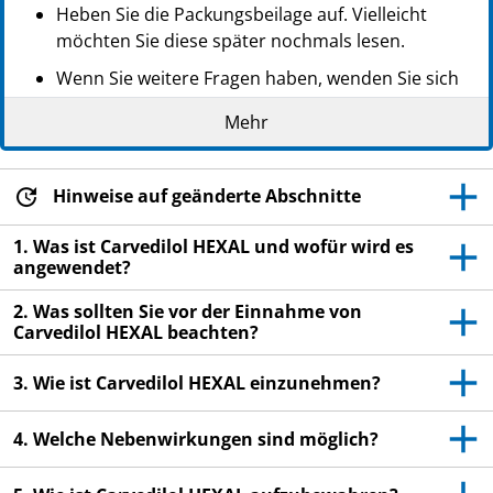
Heben Sie die Packungsbeilage auf. Vielleicht
möchten Sie diese später nochmals lesen.
Wenn Sie weitere Fragen haben, wenden Sie sich
an Ihren Arzt, Apotheker oder das medizinische
Mehr
Fachpersonal.
Dieses Arzneimittel wurde Ihnen persönlich
verschrieben. Geben Sie es nicht an Dritte weiter.
Hinweise auf geänderte Abschnitte
Es kann anderen Menschen schaden, auch wenn
1. Was ist Carvedilol HEXAL und wofür wird es
diese die gleichen Beschwerden haben wie Sie.
angewendet?
Wenn Sie Nebenwirkungen bemerken, wenden Sie
2. Was sollten Sie vor der Einnahme von
sich an Ihren Arzt, Apotheker oder das
Carvedilol HEXAL beachten?
medizinische Fachpersonal. Dies gilt auch für
Nebenwirkungen, die nicht in dieser
3. Wie ist Carvedilol HEXAL einzunehmen?
Packungsbeilage angegeben sind. Siehe Abschnitt
4.
4. Welche Nebenwirkungen sind möglich?