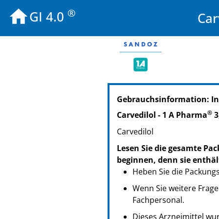
®
GI 4.0
Car
PZN: 00818864
Gebrauchsinformation: In
PPN: 110081886425
NTIN: 04150008188647
®
Carvedilol - 1 A Pharma
3
PZN: 00818976
Carvedilol
PPN: 110081897666
NTIN: 04150008189767
Lesen Sie die gesamte Pac
PZN: 00818982
beginnen, denn sie enthäl
PPN: 110081898232
Heben Sie die Packungsb
NTIN: 04150008189828
Wenn Sie weitere Frage
Fachpersonal.
Dieses Arzneimittel wur