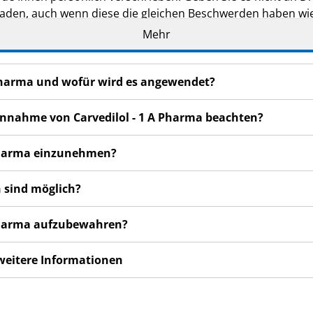
den, auch wenn diese die gleichen Beschwerden haben wie
Mehr
en bemerken, wenden Sie sich an Ihren Arzt, Apotheker od
 auch für Nebenwirkungen, die nicht in dieser Packungsbeil
A Pharma und wofür wird es angewendet?
 Einnahme von Carvedilol - 1 A Pharma beachten?
A Pharma einzunehmen?
 sind möglich?
A Pharma aufzubewahren?
 weitere Informationen