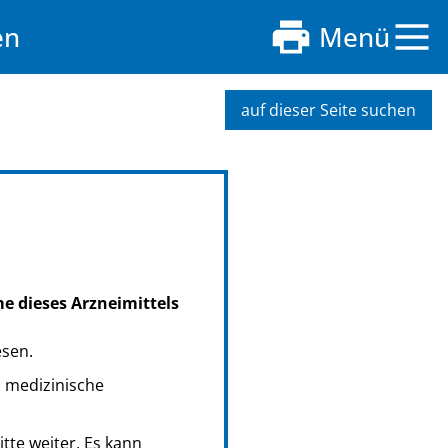
en
Menü
auf dieser Seite suchen
me dieses Arzneimittels
esen.
s medizinische
tte weiter. Es kann