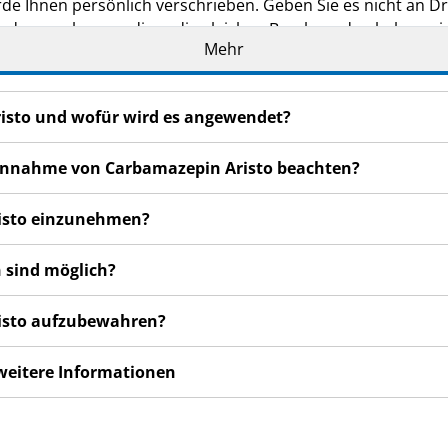
de Ihnen persönlich verschrieben. Geben Sie es nicht an Dri
den, auch wenn diese die gleichen Beschwerden haben wie
Mehr
n bemerken, wenden Sie sich an Ihren Arzt oder Apotheker.
cht in dieser Packungsbeilage angegeben sind. Siehe Abschn
risto und wofür wird es angewendet?
r Einnahme von Carbamazepin Aristo beachten?
risto einzunehmen?
 sind möglich?
risto aufzubewahren?
 weitere Informationen