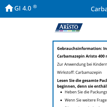
®
GI 4.0
Carba
PZN: 00612341
Gebrauchsinformation: In
PPN: 110061234161
PZN: 00614096
Carbamazepin Aristo 400 
PPN: 110061409658
Zur Anwendung bei Kindern
PZN: 00615380
PPN: 110061538017
Wirkstoff: Carbamazepin
PZN: 14410428
Lesen Sie die gesamte Pac
PPN: 111441042826
beginnen, denn sie enthäl
Heben Sie die Packungsb
Wenn Sie weitere Frage