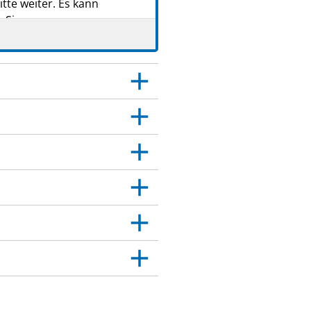
tte weiter. Es kann
 Sie.
 Dies gilt auch für
itt 4.