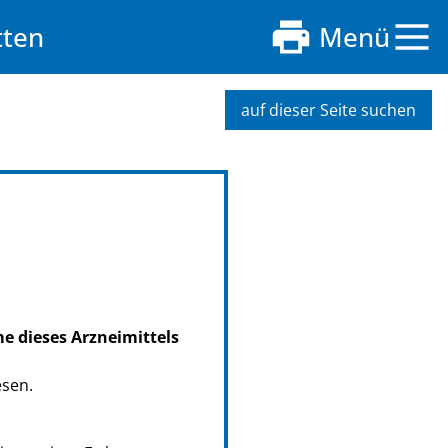
tten
Menü
auf dieser Seite suchen
me dieses Arzneimittels
esen.