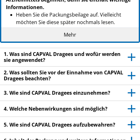
Informationen.
Heben Sie die Packungsbeilage auf. Vielleicht
möchten Sie diese später nochmals lesen.
Wenn Sie weitere Fragen haben, wenden Sie sich
Mehr
an Ihren Arzt oder Apotheker.
Dieses Arzneimittel wurde Ihnen persönlich
1. Was sind CAPVAL Dragees und wofür werden
verschrieben. Geben Sie es nicht an Dritte weiter.
sie angewendet?
Es kann anderen Menschen schaden, auch wenn
2. Was sollten Sie vor der Einnahme von CAPVAL
diese die gleichen Beschwerden haben wie Sie.
Dragees beachten?
Wenn Sie Nebenwirkungen bemerken, wenden Sie
sich an Ihren Arzt oder Apotheker. Dies gilt auch
3. Wie sind CAPVAL Dragees einzunehmen?
für Nebenwirkungen, die nicht in dieser
Packungsbeilage angegeben sind. Siehe Abschnitt
4. Welche Nebenwirkungen sind möglich?
4.
5. Wie sind CAPVAL Dragees aufzubewahren?