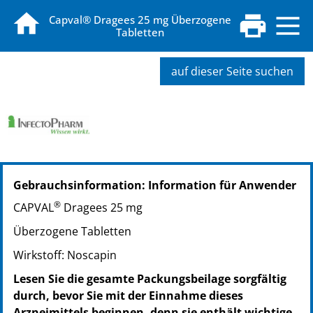
Capval® Dragees 25 mg Überzogene
Tabletten
auf dieser Seite suchen
PZN: 04509574
Gebrauchsinformation: Information für Anwender
PPN: 110450957411
NTIN: 04150045095748
®
CAPVAL
Dragees 25 mg
Überzogene Tabletten
Wirkstoff: Noscapin
Lesen Sie die gesamte Packungsbeilage sorgfältig
durch, bevor Sie mit der Einnahme dieses
Arzneimittels beginnen, denn sie enthält wichtige