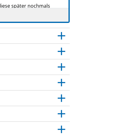
diese später nochmals
haben.
tte weiter. Es kann
 Sie.
 Dies gilt auch für
itt 4.