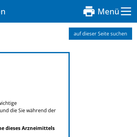
en
Menü
auf dieser Seite suchen
wichtige
 und die Sie während der
me dieses Arzneimittels