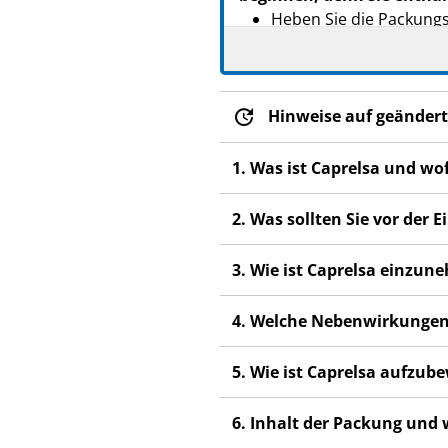
Heben Sie die Packungs
lesen.
Es ist wichtig, dass Si
Wenn Sie weitere Frage
Hinweise auf geändert
Dieses Arzneimittel wur
1. Was ist Caprelsa und w
anderen Menschen scha
Wenn Sie Nebenwirkunge
2. Was sollten Sie vor der
Nebenwirkungen, die ni
3. Wie ist Caprelsa einzu
4. Welche Nebenwirkungen
5. Wie ist Caprelsa aufzu
6. Inhalt der Packung und