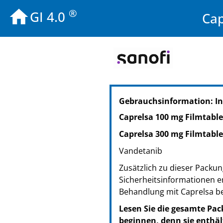
®
GI 4.0
Cap
PZN: 09279713
Gebrauchsinformation: In
PPN: 110927971314
NTIN: 04150092797138
Caprelsa 100 mg Filmtabl
Caprelsa 300 mg Filmtabl
Vandetanib
Zusätzlich zu dieser Packun
Sicherheitsinformationen en
Behandlung mit Caprelsa b
Lesen Sie die gesamte Pac
beginnen, denn sie enthäl