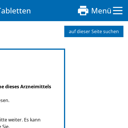
Tabletten
Menü
auf dieser Seite suchen
me dieses Arzneimittels
esen.
tte weiter. Es kann
 Sie.