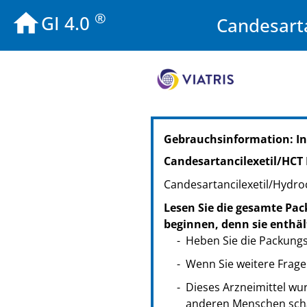
®
GI 4.0
Candesart
Gebrauchsinformation: In
Candesartancilexetil/HCT
Candesartancilexetil/Hydro
Lesen Sie die gesamte Pac
beginnen, denn sie enthäl
Heben Sie die Packungsb
Wenn Sie weitere Frage
Dieses Arzneimittel wur
anderen Menschen scha