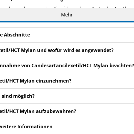
n bemerken, wenden Sie sich an Ihren Arzt oder Apotheker.
Mehr
cht in dieser Packungsbeilage angegeben sind. Siehe Abschn
e Abschnitte
exetil/HCT Mylan und wofür wird es angewendet?
r Einnahme von Candesartancilexetil/HCT Mylan beachten
exetil/HCT Mylan einzunehmen?
 sind möglich?
exetil/HCT Mylan aufzubewahren?
 weitere Informationen