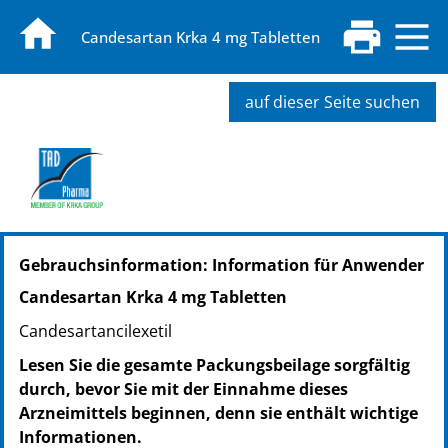
Candesartan Krka 4 mg Tabletten
auf dieser Seite suchen
PZN: 14272469
Gebrauchsinformation: Information für Anwender
PPN: 111427246926
PZN: 14272475
Candesartan Krka 4 mg Tabletten
PPN: 111427247589
Candesartancilexetil
Lesen Sie die gesamte Packungsbeilage sorgfältig
durch, bevor Sie mit der Einnahme dieses
Arzneimittels beginnen, denn sie enthält wichtige
Informationen.