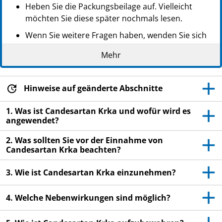
Heben Sie die Packungsbeilage auf. Vielleicht
möchten Sie diese später nochmals lesen.
Wenn Sie weitere Fragen haben, wenden Sie sich
an Ihren Arzt oder Apotheker.
Mehr
Dieses Arzneimittel wurde Ihnen persönlich
verschrieben. Geben Sie es nicht an Dritte weiter.
Es kann anderen Menschen schaden, auch wenn
Hinweise auf geänderte Abschnitte
diese die gleichen Beschwerden haben wie Sie.
1. Was ist Candesartan Krka und wofür wird es
Wenn Sie Nebenwirkungen bemerken, wenden Sie
angewendet?
sich an Ihren Arzt oder Apotheker. Dies gilt auch
2. Was sollten Sie vor der Einnahme von
für Nebenwirkungen, die nicht in dieser
Candesartan Krka beachten?
Packungsbeilage angegeben sind. Siehe Abschnitt
4.
3. Wie ist Candesartan Krka einzunehmen?
4. Welche Nebenwirkungen sind möglich?