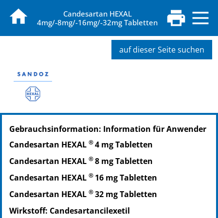
Candesartan HEXAL
4mg/-8mg/-16mg/-32mg Tabletten
auf dieser Seite suchen
PZN: 17420568
Gebrauchsinformation: Information für Anwender
PPN: 111742056800
NTIN: 04150174205681
®
Candesartan HEXAL
4 mg Tabletten
PZN: 09390617
®
Candesartan HEXAL
8 mg Tabletten
PPN: 110939061794
NTIN: 04150093906171
®
Candesartan HEXAL
16 mg Tabletten
PZN: 09390623
®
Candesartan HEXAL
32 mg Tabletten
PPN: 110939062360
Wirkstoff: Candesartancilexetil
NTIN: 04150093906232