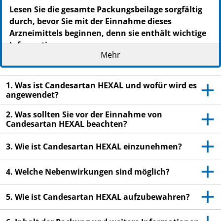
PZN: 09390646
Lesen Sie die gesamte Packungsbeilage sorgfältig
PPN: 110939064616
durch, bevor Sie mit der Einnahme dieses
NTIN: 04150093906461
Arzneimittels beginnen, denn sie enthält wichtige
Informationen.
Mehr
Heben Sie die Packungsbeilage auf. Vielleicht
möchten Sie diese später nochmals lesen.
1. Was ist Candesartan HEXAL und wofür wird es
Wenn Sie weitere Fragen haben, wenden Sie sich
angewendet?
an Ihren Arzt oder Apotheker.
Dieses Arzneimittel wurde Ihnen persönlich
2. Was sollten Sie vor der Einnahme von
Candesartan HEXAL beachten?
verschrieben. Geben Sie es nicht an Dritte weiter.
Es kann anderen Menschen schaden, auch wenn
3. Wie ist Candesartan HEXAL einzunehmen?
diese die gleichen Beschwerden haben wie Sie.
Wenn Sie Nebenwirkungen bemerken, wenden Sie
4. Welche Nebenwirkungen sind möglich?
sich an Ihren Arzt oder Apotheker. Dies gilt auch
für Nebenwirkungen, die nicht in dieser
5. Wie ist Candesartan HEXAL aufzubewahren?
Packungsbeilage angegeben sind. Siehe Abschnitt
4.