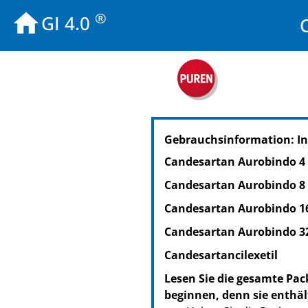
®
GI 4.0
PZN: 10142066
Gebrauchsinformation: I
PPN: 111014206607
NTIN: 04150101420668
Candesartan Aurobindo 4
PZN: 10142072
Candesartan Aurobindo 8
PPN: 111014207270
NTIN: 04150101420729
Candesartan Aurobindo 1
PZN: 10142089
Candesartan Aurobindo 3
PPN: 111014208960
Candesartancilexetil
NTIN: 04150101420897
Lesen Sie die gesamte Pac
beginnen, denn sie enthäl