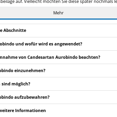
eilage auf. Vielleicht möchten Sie diese später nochmals l
n haben, wenden Sie sich an Ihren Arzt oder Apotheker.
Mehr
de Ihnen persönlich verschrieben. Geben Sie es nicht an Dri
den, auch wenn diese die gleichen Beschwerden haben wie
e Abschnitte
n bemerken, wenden Sie sich an Ihren Arzt oder Apotheker.
cht in dieser Packungsbeilage angegeben sind. Siehe Abschn
robindo und wofür wird es angewendet?
r Einnahme von Candesartan Aurobindo beachten?
urobindo einzunehmen?
 sind möglich?
urobindo aufzubewahren?
 weitere Informationen