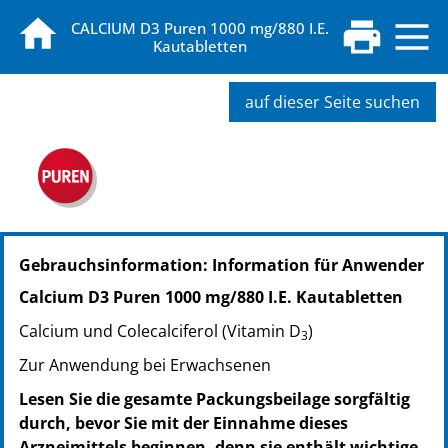
CALCIUM D3 Puren 1000 mg/880 I.E.
Kautabletten
auf dieser Seite suchen
PZN: 11333408
Gebrauchsinformation: Information für Anwender
PPN: 111133340823
Calcium D3 Puren 1000 mg/880 I.E. Kautabletten
Calcium und Colecalciferol (Vitamin D
)
3
Zur Anwendung bei Erwachsenen
Lesen Sie die gesamte Packungsbeilage sorgfältig
durch, bevor Sie mit der Einnahme dieses
Arzneimittels beginnen, denn sie enthält wichtige