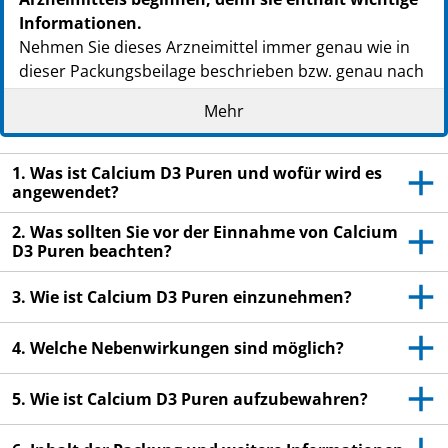
Informationen.
Nehmen Sie dieses Arzneimittel immer genau wie in
dieser Packungsbeilage beschrieben bzw. genau nach
Anweisung Ihres Arztes oder Apothekers ein.
Mehr
Heben Sie die Packungsbeilage auf. Vielleicht
möchten Sie diese später nochmals lesen.
1. Was ist Calcium D3 Puren und wofür wird es
Fragen Sie Ihren Apotheker, wenn Sie weitere
angewendet?
Informationen oder einen Rat benötigen.
2. Was sollten Sie vor der Einnahme von Calcium
Wenn Sie Nebenwirkungen bemerken, wenden Sie
D3 Puren beachten?
sich an Ihren Arzt oder Apotheker. Dies gilt auch
für Nebenwirkungen, die nicht in dieser
3. Wie ist Calcium D3 Puren einzunehmen?
Packungsbeilage angegeben sind. Siehe Abschnitt
4.
4. Welche Nebenwirkungen sind möglich?
Wenn Sie sich nicht besser oder gar schlechter
5. Wie ist Calcium D3 Puren aufzubewahren?
fühlen, wenden Sie sich an Ihren Arzt.