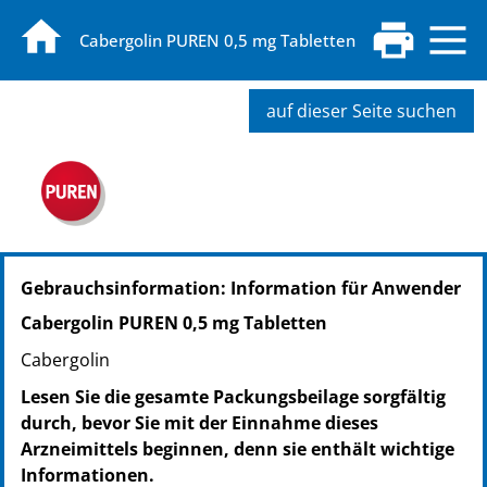
Cabergolin PUREN 0,5 mg Tabletten
auf dieser Seite suchen
PZN: 19106103
Gebrauchsinformation: Information für Anwender
PPN: 111910610369
NTIN: 04150191061031
Cabergolin PUREN 0,5 mg Tabletten
PZN: 19106126
Cabergolin
PPN: 111910612625
NTIN: 04150191061260
Lesen Sie die gesamte Packungsbeilage sorgfältig
PZN: 19106132
durch, bevor Sie mit der Einnahme dieses
PPN: 111910613288
Arzneimittels beginnen, denn sie enthält wichtige
NTIN: 04150191061321
Informationen.