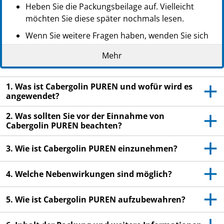
Heben Sie die Packungsbeilage auf. Vielleicht
möchten Sie diese später nochmals lesen.
Wenn Sie weitere Fragen haben, wenden Sie sich
an Ihren Arzt oder Apotheker.
Mehr
Dieses Arzneimittel wurde Ihnen persönlich
verschrieben. Geben Sie es nicht an Dritte weiter.
1. Was ist Cabergolin PUREN und wofür wird es
Es kann anderen Menschen schaden, auch wenn
angewendet?
diese die gleichen Beschwerden haben wie Sie.
2. Was sollten Sie vor der Einnahme von
Wenn Sie Nebenwirkungen bemerken, wenden Sie
Cabergolin PUREN beachten?
sich an Ihren Arzt oder Apotheker. Dies gilt auch
für Nebenwirkungen, die nicht in dieser
3. Wie ist Cabergolin PUREN einzunehmen?
Packungsbeilage angegeben sind. Siehe Abschnitt
4.
4. Welche Nebenwirkungen sind möglich?
5. Wie ist Cabergolin PUREN aufzubewahren?