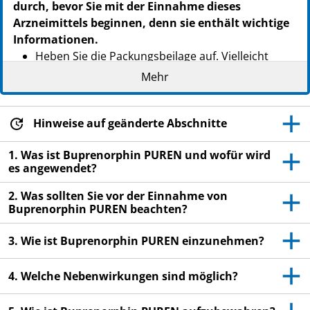
durch, bevor Sie mit der Einnahme dieses
Arzneimittels beginnen, denn sie enthält wichtige
Informationen.
Heben Sie die Packungsbeilage auf. Vielleicht
möchten Sie diese später nochmals lesen.
Mehr
Wenn Sie weitere Fragen haben, wenden Sie sich
an Ihren Arzt oder Apotheker.
Hinweise auf geänderte Abschnitte
Dieses Arzneimittel wurde Ihnen persönlich
verschrieben. Geben Sie es nicht an Dritte weiter.
1. Was ist Buprenorphin PUREN und wofür wird
es angewendet?
Es kann anderen Menschen schaden, auch wenn
diese die gleichen Beschwerden haben wie Sie.
2. Was sollten Sie vor der Einnahme von
Buprenorphin PUREN beachten?
Wenn Sie Nebenwirkungen bemerken, wenden Sie
sich an Ihren Arzt oder Apotheker. Dies gilt auch
3. Wie ist Buprenorphin PUREN einzunehmen?
für Nebenwirkungen, die nicht in dieser
Packungsbeilage angegeben sind. Siehe Abschnitt
4. Welche Nebenwirkungen sind möglich?
4.