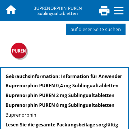
BUPRENORPHIN PUREN
Sublingualtabletten
auf dieser Seite suchen
PZN: 11327997
Gebrauchsinformation: Information für Anwender
PPN: 111132799775
NTIN: 04150113279971
Buprenorphin PUREN 0,4 mg Sublingualtabletten
PZN: 11328005
Buprenorphin PUREN 2 mg Sublingualtabletten
PPN: 111132800584
NTIN: 04150113280052
Buprenorphin PUREN 8 mg Sublingualtabletten
PZN: 17505980
Buprenorphin
PPN: 111750598000
Lesen Sie die gesamte Packungsbeilage sorgfältig
NTIN: 04150175059801