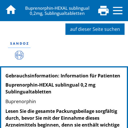
Buprenorphin-HEXAL sublingual
0,2mg, Sublingualtabletten
auf dieser Seite suchen
PZN: 17565976
Gebrauchsinformation: Information für Patienten
PPN: 111756597601
NTIN: 04150175659766
Buprenorphin-HEXAL sublingual 0,2 mg
PZN: 08877369
Sublingualtabletten
PPN: 110887736912
Buprenorphin
NTIN: 04150088773696
PZN: 09095019
Lesen Sie die gesamte Packungsbeilage sorgfältig
PPN: 110909501984
durch, bevor Sie mit der Einnahme dieses
NTIN: 04150090950191
Arzneimittels beginnen, denn sie enthält wichtige