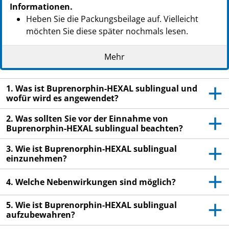
PZN: 09095025
Informationen.
PPN: 110909502550
Heben Sie die Packungsbeilage auf. Vielleicht
NTIN: 04150090950252
möchten Sie diese später nochmals lesen.
Wenn Sie weitere Fragen haben, wenden Sie sich
Mehr
an Ihren Arzt oder Apotheker.
Dieses Arzneimittel wurde Ihnen persönlich
1. Was ist Buprenorphin-HEXAL sublingual und
verschrieben. Geben Sie es nicht an Dritte weiter.
wofür wird es angewendet?
Es kann anderen Menschen schaden, auch wenn
diese die gleichen Beschwerden haben wie Sie.
2. Was sollten Sie vor der Einnahme von
Buprenorphin-HEXAL sublingual beachten?
Wenn Sie Nebenwirkungen bemerken, wenden Sie
sich an Ihren Arzt oder Apotheker. Dies gilt auch
3. Wie ist Buprenorphin-HEXAL sublingual
für Nebenwirkungen, die nicht in dieser
einzunehmen?
Packungsbeilage angegeben sind. Siehe Abschnitt
4.
4. Welche Nebenwirkungen sind möglich?
5. Wie ist Buprenorphin-HEXAL sublingual
aufzubewahren?