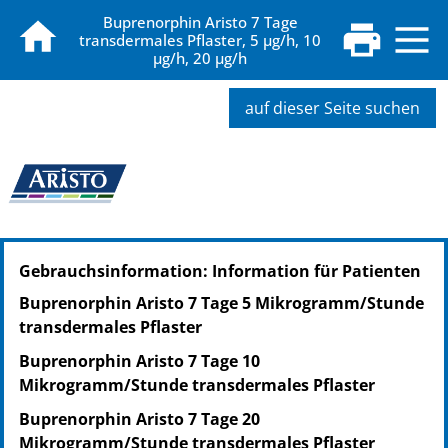
Buprenorphin Aristo 7 Tage
transdermales Pflaster, 5 µg/h, 10
µg/h, 20 µg/h
auf dieser Seite suchen
PZN: 12349653
Gebrauchsinformation: Information für Patienten
PPN: 111234965396
PZN: 12349682
Buprenorphin Aristo 7 Tage 5 Mikrogramm/Stunde
PPN: 111234968218
transdermales Pflaster
PZN: 12349699
Buprenorphin Aristo 7 Tage 10
PPN: 111234969908
Mikrogramm/Stunde transdermales Pflaster
Buprenorphin Aristo 7 Tage 20
Mikrogramm/Stunde transdermales Pflaster