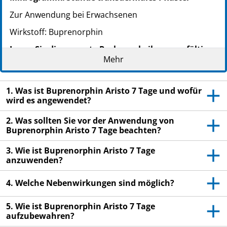
Zur Anwendung bei Erwachsenen
Wirkstoff: Buprenorphin
Lesen Sie die gesamte Packungsbeilage sorgfältig
Mehr
durch, bevor Sie mit der Anwendung dieses
Arzneimittels beginnen, denn sie enthält wichtige
Informationen.
1. Was ist Buprenorphin Aristo 7 Tage und wofür
Heben Sie die Packungsbeilage auf. Vielleicht
wird es angewendet?
möchten Sie diese später nochmals lesen.
2. Was sollten Sie vor der Anwendung von
Wenn Sie weitere Fragen haben, wenden Sie sich
Buprenorphin Aristo 7 Tage beachten?
an Ihren Arzt oder Apotheker.
3. Wie ist Buprenorphin Aristo 7 Tage
Dieses Arzneimittel wurde Ihnen persönlich
anzuwenden?
verschrieben. Geben Sie es nicht an Dritte weiter.
Es kann anderen Menschen schaden, auch wenn
4. Welche Nebenwirkungen sind möglich?
diese die gleichen Beschwerden haben wie Sie.
5. Wie ist Buprenorphin Aristo 7 Tage
Wenn Sie Nebenwirkungen bemerken, wenden Sie
aufzubewahren?
sich an Ihren Arzt oder Apotheker. Dies gilt auch