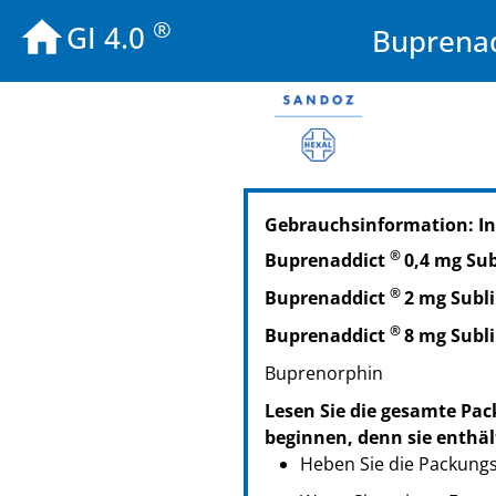
®
GI 4.0
Buprenad
PZN: 09121627
Gebrauchsinformation: In
PPN: 110912162751
NTIN: 04150091216272
®
Buprenaddict
0,4 mg Su
PZN: 09121656
®
Buprenaddict
2 mg Subl
PPN: 110912165670
NTIN: 04150091216562
®
Buprenaddict
8 mg Subl
Buprenorphin
Lesen Sie die gesamte Pac
beginnen, denn sie enthäl
Heben Sie die Packungsb