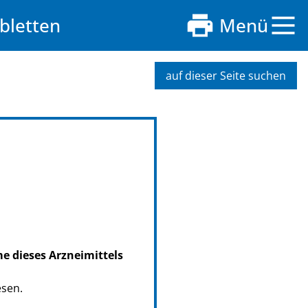
bletten
Menü
auf dieser Seite suchen
me dieses Arzneimittels
esen.