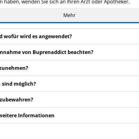
n haben, wenden Sie sich an Ihren Arzt oder Apotheker.
de Ihnen persönlich verschrieben. Geben Sie es nicht an Dri
Mehr
den, auch wenn diese die gleichen Beschwerden haben wie
n bemerken, wenden Sie sich an Ihren Arzt oder Apotheker.
nd wofür wird es angewendet?
cht in dieser Packungsbeilage angegeben sind. Siehe Abschn
r Einnahme von Buprenaddict beachten?
inzunehmen?
 sind möglich?
ufzubewahren?
 weitere Informationen