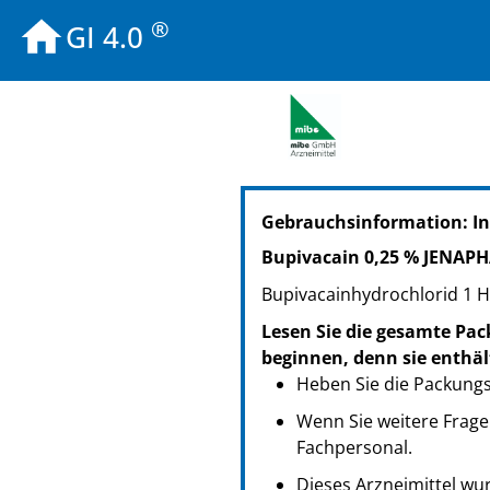
®
GI 4.0
PZN: 07703489
Gebrauchsinformation: I
PPN: 110770348946
GTIN: 04251520700680
Bupivacain 0,25 % JENAP
PZN: 07703495
Bupivacainhydrochlorid 1 H
PPN: 110770349512
GTIN: 04251520700673
Lesen Sie die gesamte Pac
beginnen, denn sie enthäl
Heben Sie die Packungsb
Wenn Sie weitere Frage
Fachpersonal.
Dieses Arzneimittel wur