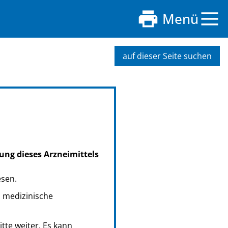
Menü
auf dieser Seite suchen
ung dieses Arzneimittels
esen.
s medizinische
tte weiter. Es kann