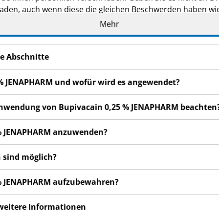
den, auch wenn diese die gleichen Beschwerden haben wie
Mehr
en bemerken, wenden Sie sich an Ihren Arzt, Apotheker od
 auch für Nebenwirkungen, die nicht in dieser Packungsbeil
e Abschnitte
5 % JENAPHARM und wofür wird es angewendet?
r Anwendung von Bupivacain 0,25 % JENAPHARM beachten
25 % JENAPHARM anzuwenden?
 sind möglich?
25 % JENAPHARM aufzubewahren?
 weitere Informationen