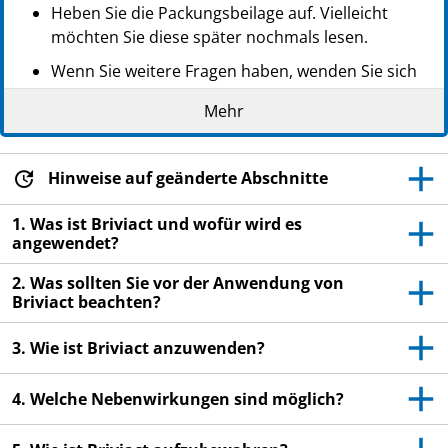
Heben Sie die Packungsbeilage auf. Vielleicht
möchten Sie diese später nochmals lesen.
Wenn Sie weitere Fragen haben, wenden Sie sich
an Ihren Arzt oder Apotheker.
Mehr
Dieses Arzneimittel wurde Ihnen persönlich
verschrieben. Geben Sie es nicht an Dritte weiter.
Es kann anderen Menschen schaden, auch wenn
Hinweise auf geänderte Abschnitte
diese die gleichen Beschwerden haben wie Sie.
1. Was ist Briviact und wofür wird es
Wenn Sie Nebenwirkungen bemerken, wenden Sie
angewendet?
sich an Ihren Arzt oder Apotheker. Dies gilt auch
2. Was sollten Sie vor der Anwendung von
für Nebenwirkungen, die nicht in dieser
Briviact beachten?
Packungsbeilage angegeben sind. Siehe Abschnitt
4.
3. Wie ist Briviact anzuwenden?
4. Welche Nebenwirkungen sind möglich?