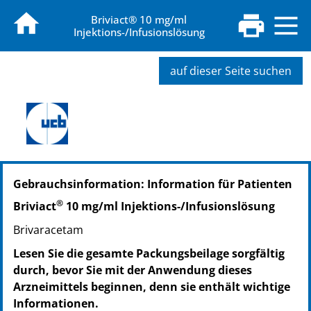
Briviact® 10 mg/ml
Injektions-/Infusionslösung
auf dieser Seite suchen
PZN: 11548801
Gebrauchsinformation: Information für Patienten
PPN: 111154880141
GTIN: 05413787100347
®
Briviact
10 mg/ml Injektions-/Infusionslösung
Brivaracetam
Lesen Sie die gesamte Packungsbeilage sorgfältig
durch, bevor Sie mit der Anwendung dieses
Arzneimittels beginnen, denn sie enthält wichtige
Informationen.