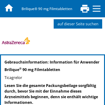
Brilique® 90 mg Filmtabletten
auf dieser Seite suchen
PZN: 07560021
Gebrauchsinformation: Information für Anwender
PPN: 110756002162
PZN: 07560038
®
Brilique
90 mg Filmtabletten
PPN: 110756003852
Ticagrelor
PZN: 07560044
PPN: 110756004418
Lesen Sie die gesamte Packungsbeilage sorgfältig
PZN: 07564065
durch, bevor Sie mit der Einnahme dieses
PPN: 110756406581
Arzneimittels beginnen, denn sie enthält wichtige
PZN: 09253205
Informationen.