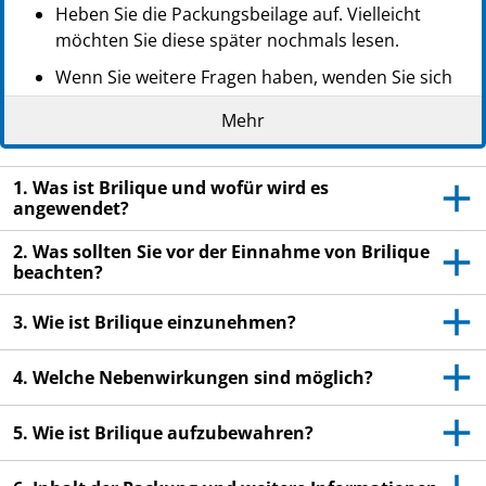
PPN: 110925320516
Heben Sie die Packungsbeilage auf. Vielleicht
möchten Sie diese später nochmals lesen.
Wenn Sie weitere Fragen haben, wenden Sie sich
an Ihren Arzt oder Apotheker.
Mehr
Dieses Arzneimittel wurde Ihnen persönlich
verschrieben. Geben Sie es nicht an Dritte weiter.
1. Was ist Brilique und wofür wird es
Es kann anderen Menschen schaden, auch wenn
angewendet?
diese die gleichen Beschwerden haben wie Sie.
2. Was sollten Sie vor der Einnahme von Brilique
Wenn Sie Nebenwirkungen bemerken, wenden Sie
beachten?
sich an Ihren Arzt oder Apotheker. Dies gilt auch
für Nebenwirkungen, die nicht in dieser
3. Wie ist Brilique einzunehmen?
Packungsbeilage angegeben sind. Siehe Abschnitt
4.
4. Welche Nebenwirkungen sind möglich?
5. Wie ist Brilique aufzubewahren?