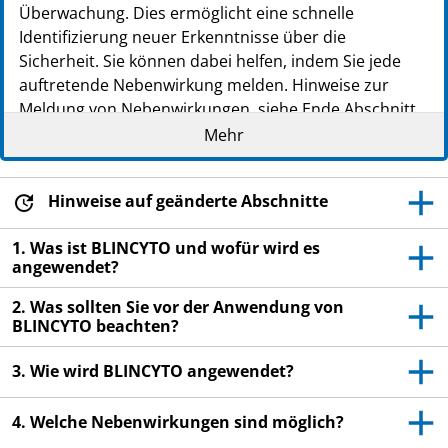
Überwachung. Dies ermöglicht eine schnelle
Identifizierung neuer Erkenntnisse über die
Sicherheit. Sie können dabei helfen, indem Sie jede
auftretende Nebenwirkung melden. Hinweise zur
Meldung von Nebenwirkungen, siehe Ende Abschnitt
4.
Mehr
Lesen Sie die gesamte Packungsbeilage sorgfältig
durch, bevor Sie mit der Anwendung dieses
Hinweise auf geänderte Abschnitte
Arzneimittels beginnen, denn sie enthält wichtige
Informationen.
1. Was ist BLINCYTO und wofür wird es
Heben Sie die Packungsbeilage auf. Vielleicht
angewendet?
möchten Sie diese später nochmals lesen.
2. Was sollten Sie vor der Anwendung von
Ihr Arzt wird Ihnen auch die folgenden
BLINCYTO beachten?
Schulungsmaterialien geben:
3. Wie wird BLINCYTO angewendet?
Leitfaden für Patienten und
Betreuungspersonen, der wichtige
4. Welche Nebenwirkungen sind möglich?
Sicherheitsinformationen enthält, die Sie vor