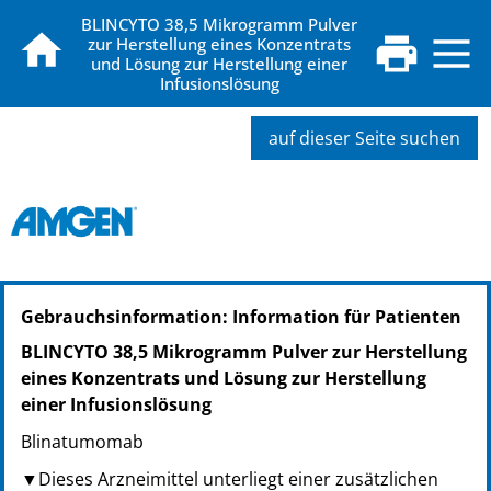
BLINCYTO 38,5 Mikrogramm Pulver
zur Herstellung eines Konzentrats
und Lösung zur Herstellung einer
Infusionslösung
auf dieser Seite suchen
PZN: 11182837
Gebrauchsinformation: Information für Patienten
PPN: 111118283793
NTIN: 04150111828379
BLINCYTO 38,5 Mikrogramm Pulver zur Herstellung
eines Konzentrats und Lösung zur Herstellung
einer Infusionslösung
Blinatumomab
▼Dieses Arzneimittel unterliegt einer zusätzlichen