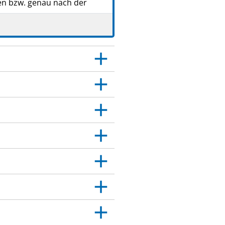
en bzw. genau nach der
esen.
gen.
 Dies gilt auch für
itt 4.
sich an Ihren Arzt.