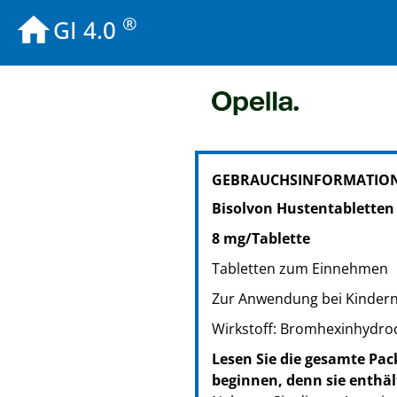
®
GI 4.0
PZN: 00139011
GEBRAUCHSINFORMATION
PPN: 110013901144
Bisolvon Hustentabletten
8 mg/Tablette
Tabletten zum Einnehmen
Zur Anwendung bei Kindern
Wirkstoff: Bromhexinhydro
Lesen Sie die gesamte Pac
beginnen, denn sie enthäl