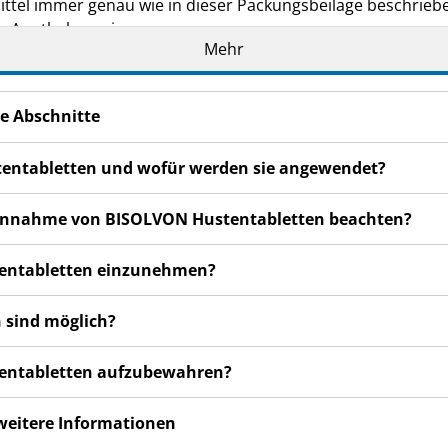
ttel immer genau wie in dieser Packungsbeilage beschrieb
r Apothekers ein.
Mehr
eilage auf. Vielleicht möchten Sie diese später nochmals l
eker, wenn Sie weitere Informationen oder einen Rat benöti
e Abschnitte
n bemerken, wenden Sie sich an Ihren Arzt oder Apotheker.
cht in dieser Packungsbeilage angegeben sind. Siehe Abschn
tentabletten und wofür werden sie angewendet?
5 Tagen nicht besser oder gar schlechter fühlen, wenden Sie 
r Einnahme von BISOLVON Hustentabletten beachten?
tentabletten einzunehmen?
 sind möglich?
tentabletten aufzubewahren?
 weitere Informationen