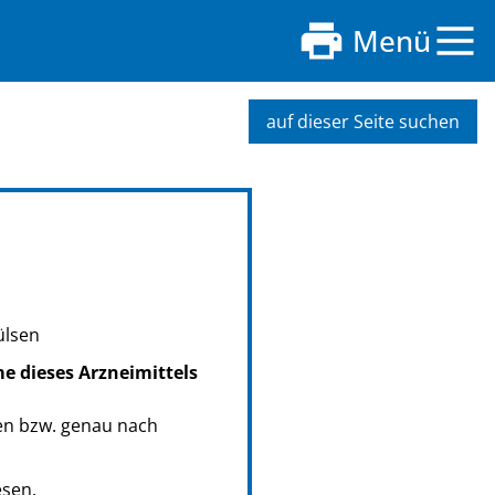
Menü
auf dieser Seite suchen
ülsen
me dieses Arzneimittels
en bzw. genau nach
esen.