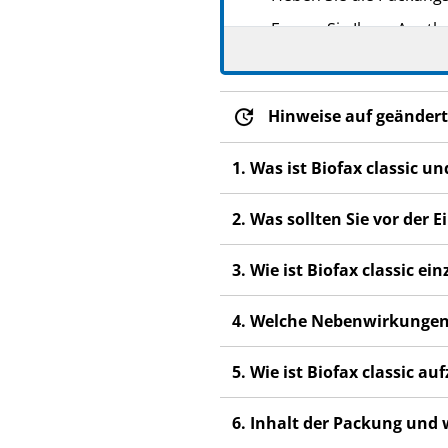
Fragen Sie Ihren Apoth
Wenn Sie Nebenwirkunge
Nebenwirkungen, die ni
Hinweise auf geändert
Wenn keine Besserung ei
1. Was ist Biofax classic 
2. Was sollten Sie vor der
3. Wie ist Biofax classic 
4. Welche Nebenwirkungen
5. Wie ist Biofax classic 
6. Inhalt der Packung und