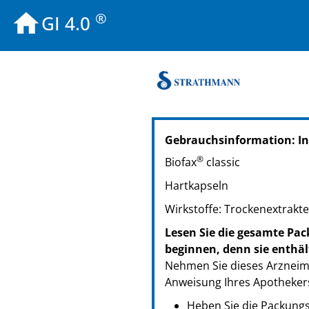
®
GI 4.0
PZN: 02541071
Gebrauchsinformation: In
PPN: 110254107181
GTIN: 04260315280047
®
Biofax
classic
PZN: 02543236
Hartkapseln
PPN: 110254323633
GTIN: 04260315280054
Wirkstoffe: Trockenextrak
Lesen Sie die gesamte Pac
beginnen, denn sie enthäl
Nehmen Sie dieses Arzneimi
Anweisung Ihres Apothekers
Heben Sie die Packungsb