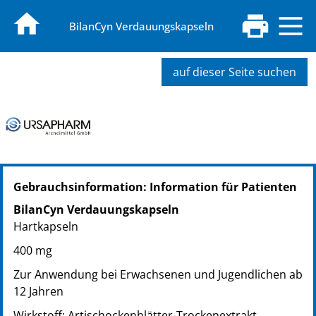
BilanCyn Verdauungskapseln
auf dieser Seite suchen
PZN: 17536584
Gebrauchsinformation: Information für Patienten
PPN: 111753658437
PZN: 17536590
BilanCyn Verdauungskapseln
PPN: 111753659003
Hartkapseln
PZN: 17536609
400 mg
PPN: 111753660921
Zur Anwendung bei Erwachsenen und Jugendlichen ab
12 Jahren
Wirkstoff: Artischockenblätter-Trockenextrakt