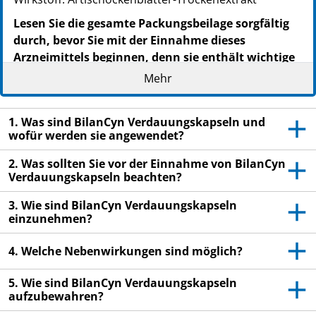
Lesen Sie die gesamte Packungsbeilage sorgfältig
durch, bevor Sie mit der Einnahme dieses
Arzneimittels beginnen, denn sie enthält wichtige
Informationen.
Mehr
Nehmen Sie dieses Arzneimittel immer genau wie in
dieser Packungsbeilage beschrieben bzw. genau nach
1. Was sind BilanCyn Verdauungskapseln und
Anweisung Ihres Arztes oder Apothekers ein.
wofür werden sie angewendet?
Heben Sie die Packungsbeilage auf. Vielleicht
2. Was sollten Sie vor der Einnahme von BilanCyn
möchten Sie diese später nochmals lesen.
Verdauungskapseln beachten?
Fragen Sie Ihren Apotheker, wenn Sie weitere
3. Wie sind BilanCyn Verdauungskapseln
Informationen oder einen Rat benötigen.
einzunehmen?
Wenn Sie Nebenwirkungen bemerken, wenden Sie
sich an Ihren Arzt oder Apotheker. Dies gilt auch
4. Welche Nebenwirkungen sind möglich?
für Nebenwirkungen, die nicht in dieser
Packunsbeilage angegeben sind. Siehe Abschnitt
5. Wie sind BilanCyn Verdauungskapseln
aufzubewahren?
4.