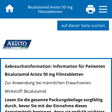
Bicalutamid Aristo 50 mg
Filmtabletten
auf dieser Seite suchen
PZN: 11150702
Gebrauchsinformation: Information für Patienten
PPN: 111115070259
PZN: 11150719
Bicalutamid Aristo 50 mg Filmtabletten
PPN: 111115071949
Zur Anwendung bei männlichen Erwachsenen
PZN: 14410405
PPN: 111441040570
Wirkstoff: Bicalutamid
Lesen Sie die gesamte Packungsbeilage sorgfältig
durch, bevor Sie mit der Einnahme dieses
Arzneimittels beginnen, denn sie enthält wichtige