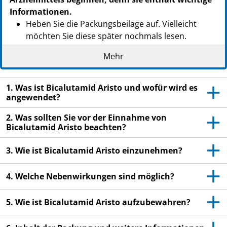
Informationen.
Heben Sie die Packungsbeilage auf. Vielleicht
möchten Sie diese später nochmals lesen.
Wenn Sie weitere Fragen haben, wenden Sie sich
Mehr
an Ihren Arzt oder Apotheker.
Dieses Arzneimittel wurde Ihnen persönlich
1. Was ist Bicalutamid Aristo und wofür wird es
verschrieben. Geben Sie es nicht an Dritte weiter.
angewendet?
Es kann anderen Menschen schaden, auch wenn
2. Was sollten Sie vor der Einnahme von
diese die gleichen Beschwerden haben wie Sie.
Bicalutamid Aristo beachten?
Wenn Sie Nebenwirkungen bemerken, wenden Sie
sich an Ihren Arzt oder Apotheker. Dies gilt auch
3. Wie ist Bicalutamid Aristo einzunehmen?
für Nebenwirkungen, die nicht in dieser
Packungsbeilage angegeben sind. Siehe Abschnitt
4. Welche Nebenwirkungen sind möglich?
4.
5. Wie ist Bicalutamid Aristo aufzubewahren?