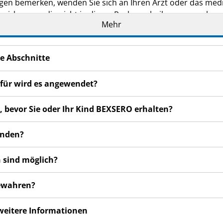
en bemerken, wenden Sie sich an Ihren Arzt oder das medi
nwirkungen, die nicht in dieser Packungsbeilage angegeben s
Mehr
e Abschnitte
für wird es angewendet?
n, bevor Sie oder Ihr Kind BEXSERO erhalten?
enden?
 sind möglich?
bewahren?
 weitere Informationen