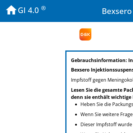
®
GI 4.0
Bexsero 
PZN: 09461122
Gebrauchsinformation: I
PPN: 110946112294
NTIN: 04150094611227
Bexsero Injektionssuspensi
PZN: 17292981
Impfstoff gegen Meningoko
PPN: 111729298132
NTIN: 04150172929817
Lesen Sie die gesamte Pack
denn sie enthält wichtige
Heben Sie die Packungsb
Wenn Sie weitere Frage
Dieser Impfstoff wurde