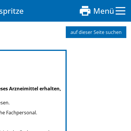
spritze
Menü
auf dieser Seite suchen
eses Arzneimittel erhalten,
esen.
che Fachpersonal.