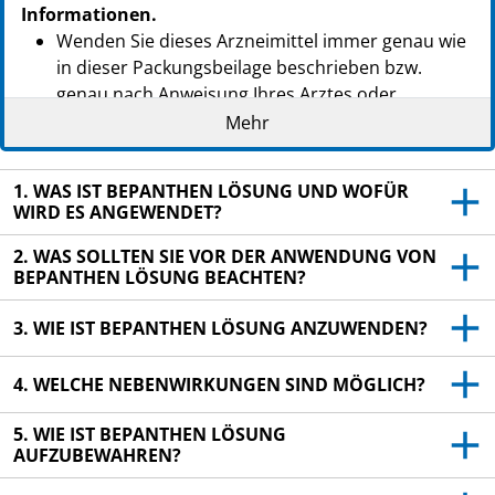
Informationen.
Wenden Sie dieses Arzneimittel immer genau wie
in dieser Packungsbeilage beschrieben bzw.
genau nach Anweisung Ihres Arztes oder
Apothekers an.
Mehr
Heben Sie die Packungsbeilage auf. Vielleicht
möchten Sie diese später nochmals lesen.
1. WAS IST BEPANTHEN LÖSUNG UND WOFÜR
WIRD ES ANGEWENDET?
Fragen Sie Ihren Apotheker, wenn Sie weitere
Informationen oder einen Rat benötigen.
2. WAS SOLLTEN SIE VOR DER ANWENDUNG VON
BEPANTHEN LÖSUNG BEACHTEN?
Wenn Sie Nebenwirkungen bemerken, wenden Sie
sich an Ihren Arzt oder Apotheker. Dies gilt auch
3. WIE IST BEPANTHEN LÖSUNG ANZUWENDEN?
für Nebenwirkungen, die nicht in dieser
Packungsbeilage angegeben sind. Siehe Abschnitt
4. WELCHE NEBENWIRKUNGEN SIND MÖGLICH?
4.
Wenn sich Ihr Krankheitsbild nach 7 Tagen nicht
5. WIE IST BEPANTHEN LÖSUNG
AUFZUBEWAHREN?
gebessert oder gar verschlimmert hat, wenden
Sie sich an Ihren Arzt.