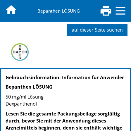
Bepanthen LÖSUNG
auf dieser Seite suchen
PZN: 02180584
Gebrauchsinformation: Information für Anwender
PPN: 110218058468
NTIN: 04150021805842
Bepanthen LÖSUNG
50 mg/ml Lösung
Dexpanthenol
Lesen Sie die gesamte Packungsbeilage sorgfältig
durch, bevor Sie mit der Anwendung dieses
Arzneimittels beginnen, denn sie enthält wichtige