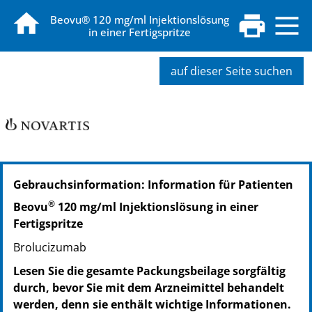
Beovu® 120 mg/ml Injektionslösung
in einer Fertigspritze
auf dieser Seite suchen
PZN: 15559977
Gebrauchsinformation: Information für Patienten
PPN: 111555997727
NTIN: 04150155599778
®
Beovu
120 mg/ml Injektionslösung in einer
Fertigspritze
Brolucizumab
Lesen Sie die gesamte Packungsbeilage sorgfältig
durch, bevor Sie mit dem Arzneimittel behandelt
werden, denn sie enthält wichtige Informationen.