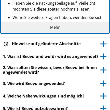
Heben Sie die Packungsbeilage auf. Vielleicht
möchten Sie diese später nochmals lesen.
Wenn Sie weitere Fragen haben, wenden Sie sich
an Ihren Arzt.
Mehr
Wenn Sie Nebenwirkungen bemerken, wenden Sie
sich an Ihren Arzt. Dies gilt auch für
Nebenwirkungen, die nicht in dieser
Hinweise auf geänderte Abschnitte
Packungsbeilage angegeben sind. Siehe Abschnitt
4.
1. Was ist Beovu und wofür wird es angewendet?
2. Was sollten Sie wissen, bevor Beovu bei Ihnen
angewendet wird?
3. Wie wird Beovu angewendet?
4. Welche Nebenwirkungen sind möglich?
5. Wie ist Beovu aufzubewahren?