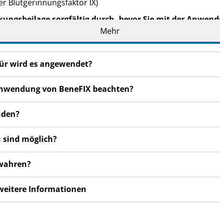
r Blutgerinnungsfaktor IX)
kungsbeilage sorgfältig durch, bevor Sie mit der Anwend
t wichtige Informationen.
Mehr
eilage auf. Vielleicht möchten Sie diese später nochmals l
n haben, wenden Sie sich an Ihren Arzt, Apotheker oder da
für wird es angewendet?
de Ihnen persönlich verschrieben. Geben Sie es nicht an Dri
r Anwendung von BeneFIX beachten?
den, auch wenn diese die gleichen Beschwerden haben wie
nden?
en bemerken, wenden Sie sich an Ihren Arzt, Apotheker od
 auch für Nebenwirkungen, die nicht in dieser Packungsbeil
 sind möglich?
ewahren?
 weitere Informationen