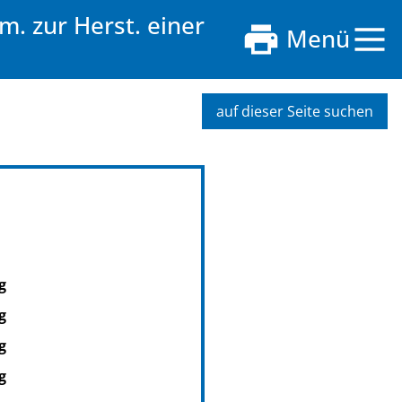
. zur Herst. einer
Menü
auf dieser Seite suchen
g
g
g
g