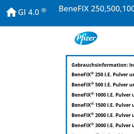
BeneFIX 250,500,100
®
GI 4.0
PZN: 00059973
Gebrauchsinformation: I
PPN: 110005997321
®
BeneFIX
250 I.E. Pulver 
®
BeneFIX
500 I.E. Pulver 
®
BeneFIX
1000 I.E. Pulver
®
BeneFIX
1500 I.E. Pulver
®
BeneFIX
2000 I.E. Pulver
®
BeneFIX
3000 I.E. Pulver