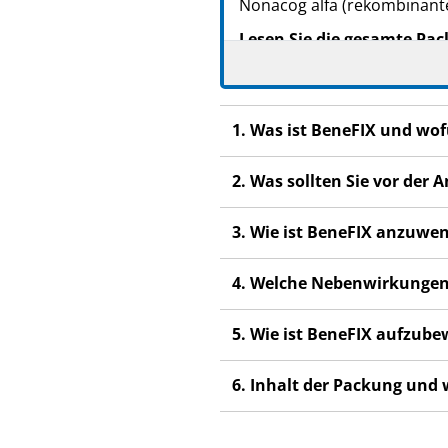
Nonacog alfa (rekombinante
Lesen Sie die gesamte Pac
beginnen, denn sie enthäl
Heben Sie die Packungsb
Wenn Sie weitere Frage
1. Was ist BeneFIX und wo
Fachpersonal.
Dieses Arzneimittel wur
2. Was sollten Sie vor de
anderen Menschen scha
3. Wie ist BeneFIX anzuwe
Wenn Sie Nebenwirkung
Fachpersonal. Dies gilt
4. Welche Nebenwirkungen
Abschnitt 4.
5. Wie ist BeneFIX aufzub
6. Inhalt der Packung und