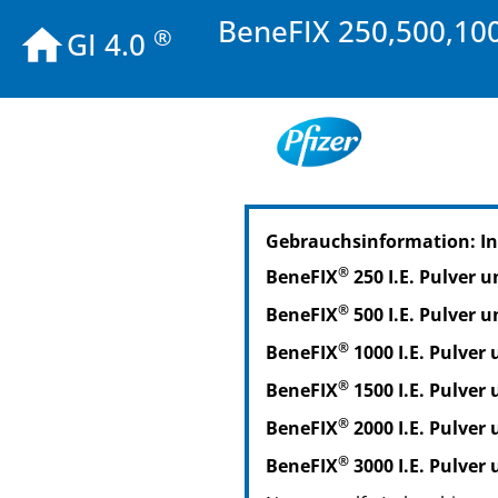
BeneFIX 250,500,100
®
GI 4.0
PZN: 02652149
Gebrauchsinformation: I
PPN: 110265214972
®
BeneFIX
250 I.E. Pulver 
®
BeneFIX
500 I.E. Pulver 
®
BeneFIX
1000 I.E. Pulver
®
BeneFIX
1500 I.E. Pulver
®
BeneFIX
2000 I.E. Pulver
®
BeneFIX
3000 I.E. Pulver