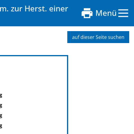
. zur Herst. einer
Menü
auf dieser Seite suchen
g
g
g
g