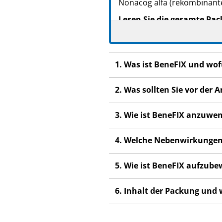
Nonacog alfa (rekombinante
Lesen Sie die gesamte Pac
beginnen, denn sie enthäl
Heben Sie die Packungsb
Wenn Sie weitere Frage
1. Was ist BeneFIX und wo
Fachpersonal.
Dieses Arzneimittel wur
2. Was sollten Sie vor de
anderen Menschen scha
3. Wie ist BeneFIX anzuwe
Wenn Sie Nebenwirkung
Fachpersonal. Dies gilt
4. Welche Nebenwirkungen
Abschnitt 4.
5. Wie ist BeneFIX aufzub
6. Inhalt der Packung und