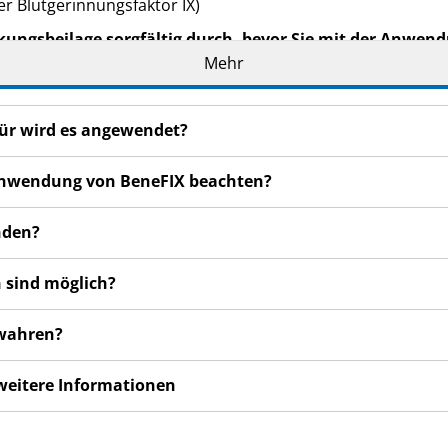
r Blutgerinnungsfaktor IX)
kungsbeilage sorgfältig durch, bevor Sie mit der Anwend
t wichtige Informationen.
Mehr
eilage auf. Vielleicht möchten Sie diese später nochmals l
n haben, wenden Sie sich an Ihren Arzt, Apotheker oder da
für wird es angewendet?
de Ihnen persönlich verschrieben. Geben Sie es nicht an Dri
r Anwendung von BeneFIX beachten?
den, auch wenn diese die gleichen Beschwerden haben wie
nden?
en bemerken, wenden Sie sich an Ihren Arzt, Apotheker od
 auch für Nebenwirkungen, die nicht in dieser Packungsbeil
 sind möglich?
ewahren?
 weitere Informationen