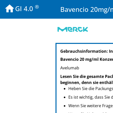
®
GI 4.0
Bavencio 20mg/ml
PZN: 13228058
Gebrauchsinformation: In
PPN: 111322805874
NTIN: 04150132280583
Bavencio 20 mg/ml Konzen
Avelumab
Lesen Sie die gesamte Pac
beginnen, denn sie enthäl
Heben Sie die Packungsb
Es ist wichtig, dass Si
Wenn Sie weitere Frage