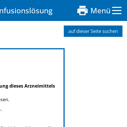
Infusionslösung
Menü
auf dieser Seite suchen
ung dieses Arzneimittels
esen.
.