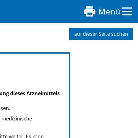
Menü
auf dieser Seite suchen
ung dieses Arzneimittels
esen.
s medizinische
tte weiter. Es kann