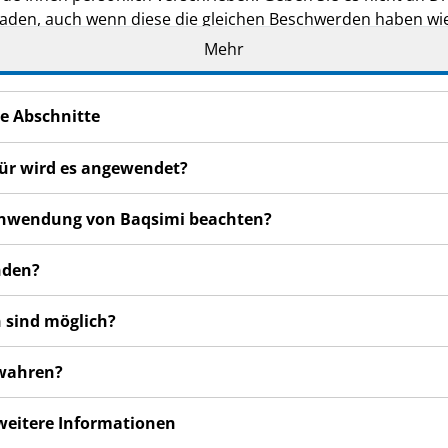
den, auch wenn diese die gleichen Beschwerden haben wie
Mehr
en bemerken, wenden Sie sich an Ihren Arzt, Apotheker od
 auch für Nebenwirkungen, die nicht in dieser Packungsbeil
e Abschnitte
für wird es angewendet?
r Anwendung von Baqsimi beachten?
nden?
 sind möglich?
ewahren?
 weitere Informationen