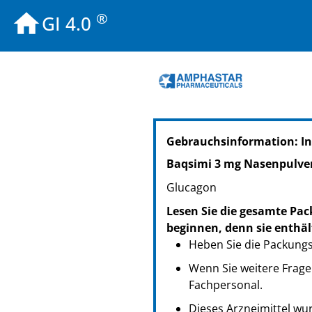
®
GI 4.0
PZN: 15998145
Gebrauchsinformation: In
PPN: 111599814544
NTIN: 04150159981456
Baqsimi 3 mg Nasenpulver
PZN: 15999021
Glucagon
PPN: 111599902176
NTIN: 04150159990212
Lesen Sie die gesamte Pac
beginnen, denn sie enthäl
Heben Sie die Packungsb
Wenn Sie weitere Frage
Fachpersonal.
Dieses Arzneimittel wur