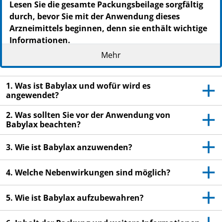
Lesen Sie die gesamte Packungsbeilage sorgfältig
durch, bevor Sie mit der Anwendung dieses
Arzneimittels beginnen, denn sie enthält wichtige
Informationen.
Wenden Sie dieses Arzneimittel immer genau wie
Mehr
in dieser Packungsbeilage beschrieben bzw.
genau nach Anweisung Ihres Arztes oder
1. Was ist Babylax und wofür wird es
Apothekers an.
angewendet?
Heben Sie die Packungsbeilage auf. Vielleicht
2. Was sollten Sie vor der Anwendung von
möchten Sie diese später nochmals lesen.
Babylax beachten?
Fragen Sie Ihren Apotheker, wenn Sie weitere
Informationen oder einen Rat benötigen.
3. Wie ist Babylax anzuwenden?
Wenn Sie Nebenwirkungen bemerken, wenden Sie
4. Welche Nebenwirkungen sind möglich?
sich an Ihren Arzt oder Apotheker. Dies gilt auch
für Nebenwirkungen, die nicht in dieser
5. Wie ist Babylax aufzubewahren?
Packungsbeilage angegeben sind. Siehe Abschnitt
4.