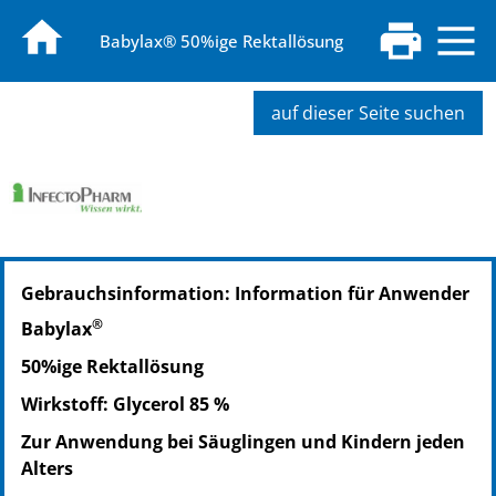
Babylax® 50%ige Rektallösung
auf dieser Seite suchen
PZN: 00098878
Gebrauchsinformation: Information für Anwender
PPN: 110009887887
PZN: 01279369
®
Babylax
PPN: 110127936954
50%ige Rektallösung
Wirkstoff: Glycerol 85 %
Zur Anwendung bei Säuglingen und Kindern jeden
Alters