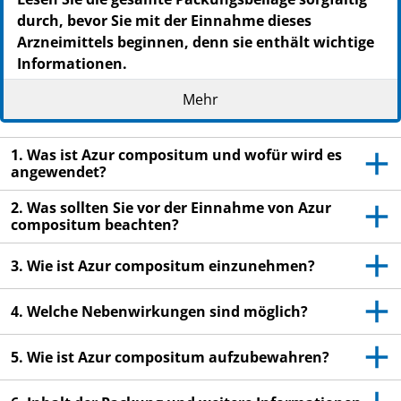
durch, bevor Sie mit der Einnahme dieses
Arzneimittels beginnen, denn sie enthält wichtige
Informationen.
Heben Sie die Packungsbeilage auf. Vielleicht
Mehr
möchten Sie diese später nochmals lesen.
Wenn Sie weitere Fragen haben, wenden Sie sich
1. Was ist Azur compositum und wofür wird es
an Ihren Arzt oder Apotheker.
angewendet?
Dieses Arzneimittel wurde Ihnen persönlich
2. Was sollten Sie vor der Einnahme von Azur
verschrieben. Geben Sie es nicht an Dritte weiter.
compositum beachten?
Es kann anderen Menschen schaden, auch wenn
diese die gleichen Beschwerden haben wie Sie.
3. Wie ist Azur compositum einzunehmen?
Wenn Sie Nebenwirkungen bemerken, wenden sie
sich an Ihren Arzt oder Apotheker. Dies gilt auch
4. Welche Nebenwirkungen sind möglich?
für Nebenwirkungen, die nicht in dieser
Packungsbeilage angegeben sind. Siehe Abschnitt
5. Wie ist Azur compositum aufzubewahren?
4.