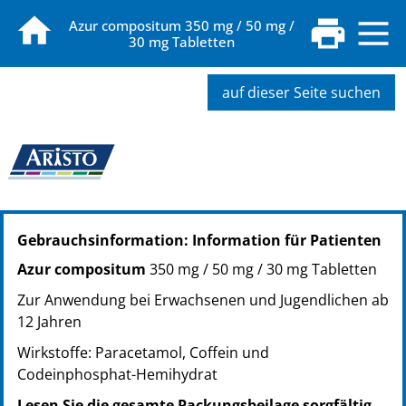
Azur compositum 350 mg / 50 mg /
30 mg Tabletten
auf dieser Seite suchen
PZN: 01427462
Gebrauchsinformation: Information für Patienten
PPN: 110142746244
Azur compositum
350 mg / 50 mg / 30 mg Tabletten
Zur Anwendung bei Erwachsenen und Jugendlichen ab
12 Jahren
Wirkstoffe: Paracetamol, Coffein und
Codeinphosphat-Hemihydrat
Lesen Sie die gesamte Packungsbeilage sorgfältig