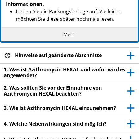
Informationen.
Heben Sie die Packungsbeilage auf. Vielleicht
möchten Sie diese später nochmals lesen.
Wenn Sie weitere Fragen haben, wenden Sie sich
Mehr
an Ihren Arzt oder Apotheker.
Dieses Arzneimittel wurde Ihnen persönlich
verschrieben. Geben Sie es nicht an Dritte weiter.
Hinweise auf geänderte Abschnitte
Es kann anderen Menschen schaden, auch wenn
1. Was ist Azithromycin HEXAL und wofür wird es
diese die gleichen Beschwerden haben wie Sie.
angewendet?
Wenn Sie Nebenwirkungen bemerken, wenden Sie
2. Was sollten Sie vor der Einnahme von
sich an Ihren Arzt oder Apotheker. Dies gilt auch
Azithromycin HEXAL beachten?
für Nebenwirkungen, die nicht in dieser
Packungsbeilage angegeben sind. Siehe Abschnitt
3. Wie ist Azithromycin HEXAL einzunehmen?
4.
4. Welche Nebenwirkungen sind möglich?