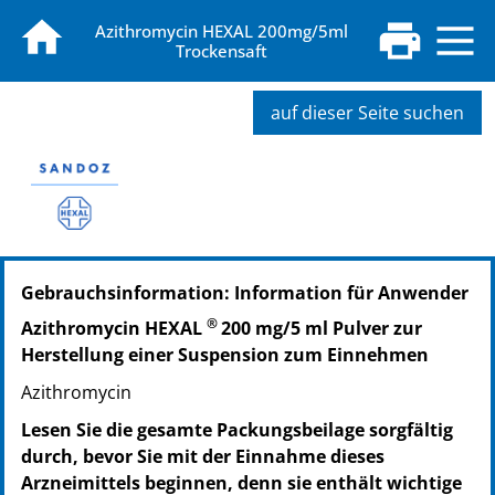
Azithromycin HEXAL 200mg/5ml
Trockensaft
auf dieser Seite suchen
PZN: 00101310
Gebrauchsinformation: Information für Anwender
PPN: 110010131072
NTIN: 04150001013106
®
Azithromycin HEXAL
200 mg/5 ml Pulver zur
PZN: 00230007
Herstellung einer Suspension zum Einnehmen
PPN: 110023000734
Azithromycin
NTIN: 04150002300076
PZN: 00278379
Lesen Sie die gesamte Packungsbeilage sorgfältig
PPN: 110027837951
durch, bevor Sie mit der Einnahme dieses
NTIN: 04150002783794
Arzneimittels beginnen, denn sie enthält wichtige