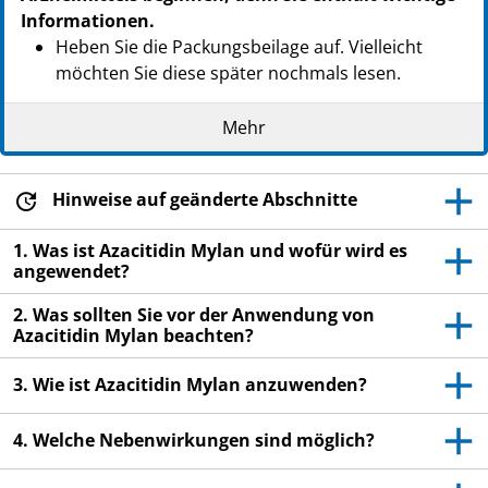
Informationen.
Heben Sie die Packungsbeilage auf. Vielleicht
möchten Sie diese später nochmals lesen.
Wenn Sie weitere Fragen haben, wenden Sie sich
Mehr
an Ihren Arzt, Apotheker oder das medizinische
Fachpersonal.
Wenn Sie Nebenwirkungen bemerken, wenden Sie
Hinweise auf geänderte Abschnitte
sich an Ihren Arzt, Apotheker oder das
1. Was ist Azacitidin Mylan und wofür wird es
medizinische Fachpersonal. Dies gilt auch für
angewendet?
Nebenwirkungen, die nicht in dieser
Packungsbeilage angegeben sind. Siehe Abschnitt
2. Was sollten Sie vor der Anwendung von
4.
Azacitidin Mylan beachten?
3. Wie ist Azacitidin Mylan anzuwenden?
4. Welche Nebenwirkungen sind möglich?