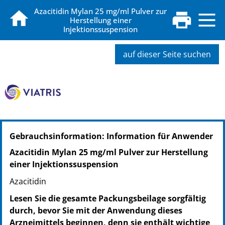
Azacitidin Mylan 25 mg/ml Pulver zur
Herstellung einer
Injektionssuspension
auf dieser Seite suchen
PZN: 16243963
Gebrauchsinformation: Information für Anwender
PPN: 111624396302
NTIN: 04150162439630
Azacitidin Mylan 25 mg/ml Pulver zur Herstellung
einer Injektionssuspension
Azacitidin
Lesen Sie die gesamte Packungsbeilage sorgfältig
durch, bevor Sie mit der Anwendung dieses
Arzneimittels beginnen, denn sie enthält wichtige