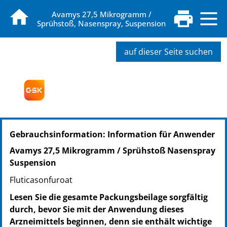
Avamys 27,5 Mikrogramm /
Sprühstoß, Nasenspray, Suspension
auf dieser Seite suchen
PZN: 01329937
Gebrauchsinformation: Information für Anwender
PPN: 110132993727
NTIN: 04150013299376
Avamys 27,5 Mikrogramm / Sprühstoß Nasenspray
PZN: 02425979
Suspension
PPN: 110242597968
Fluticasonfuroat
NTIN: 04150024259796
Lesen Sie die gesamte Packungsbeilage sorgfältig
durch, bevor Sie mit der Anwendung dieses
Arzneimittels beginnen, denn sie enthält wichtige