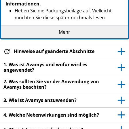
Informationen.
Heben Sie die Packungsbeilage auf. Vielleicht
möchten Sie diese später nochmals lesen.
Wenn Sie weitere Fragen haben, wenden Sie sich
Mehr
an Ihren Arzt oder Apotheker oder das
medizinische Fachpersonal.
Dieses Arzneimittel wurde Ihnen persönlich
Hinweise auf geänderte Abschnitte
verschrieben. Geben Sie es nicht an Dritte weiter.
1. Was ist Avamys und wofür wird es
Es kann anderen Menschen schaden, auch wenn
angewendet?
diese die gleichen Beschwerden haben wie Sie.
2. Was sollten Sie vor der Anwendung von
Wenn Sie Nebenwirkungen bemerken, wenden Sie
Avamys beachten?
sich an Ihren Arzt oder Apotheker oder das
medizinische Fachpersonal. Dies gilt auch für
3. Wie ist Avamys anzuwenden?
Nebenwirkungen, die nicht in dieser
Packungsbeilage angegeben sind. Siehe Abschnitt
4. Welche Nebenwirkungen sind möglich?
4.