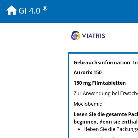
®
GI 4.0
PZN: 04275260
Gebrauchsinformation: In
PPN: 110427526026
NTIN: 04150042752606
Aurorix 150
PZN: 04275277
150 mg Filmtabletten
PPN: 110427527716
NTIN: 04150042752774
Zur Anwendung bei Erwach
Moclobemid
Lesen Sie die gesamte Pac
beginnen, denn sie enthäl
Heben Sie die Packungsb