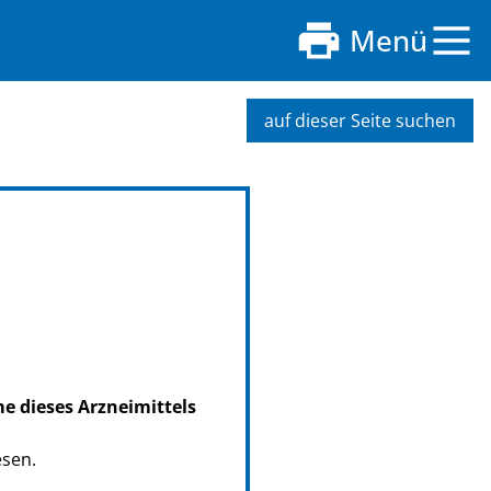
Menü
auf dieser Seite suchen
me dieses Arzneimittels
esen.