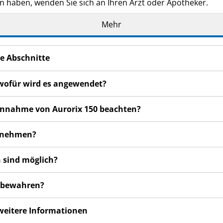
n haben, wenden Sie sich an Ihren Arzt oder Apotheker.
de Ihnen persönlich verschrieben. Geben Sie es nicht an Dri
Mehr
den, auch wenn diese die gleichen Beschwerden haben wie
en bemerken, wenden Sie sich an Ihren Arzt, Apotheker od
e Abschnitte
 auch für Nebenwirkungen, die nicht in dieser Packungsbeil
 wofür wird es angewendet?
 Einnahme von Aurorix 150 beachten?
zunehmen?
 sind möglich?
zubewahren?
 weitere Informationen