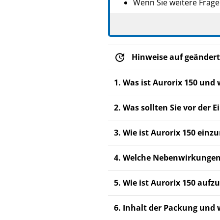
Wenn Sie weitere Frage
Dieses Arzneimittel wur
anderen Menschen scha
Wenn Sie Nebenwirkung
Hinweise auf geändert
Fachpersonal. Dies gilt
Abschnitt 4.
1. Was ist Aurorix 150 und
2. Was sollten Sie vor der
3. Wie ist Aurorix 150 ein
4. Welche Nebenwirkungen
5. Wie ist Aurorix 150 auf
6. Inhalt der Packung und