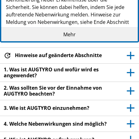
Sicherheit. Sie können dabei helfen, indem Sie jede
auftretende Nebenwirkung melden. Hinweise zur
Meldung von Nebenwirkungen, siehe Ende Abschnitt
4.
Mehr
Lesen Sie die gesamte Packungsbeilage sorgfältig
durch, bevor Sie mit der Einnahme dieses
Arzneimittels beginnen, denn sie enthält wichtige
Hinweise auf geänderte Abschnitte
Informationen.
1. Was ist AUGTYRO und wofür wird es
Heben Sie die Packungsbeilage auf. Vielleicht
angewendet?
möchten Sie diese später nochmals lesen.
2. Was sollten Sie vor der Einnahme von
Wenn Sie weitere Fragen haben, wenden Sie sich
AUGTYRO beachten?
an Ihren Arzt, Apotheker oder das medizinische
Fachpersonal.
3. Wie ist AUGTYRO einzunehmen?
Dieses Arzneimittel wurde Ihnen persönlich
verschrieben. Geben Sie es nicht an Dritte weiter.
4. Welche Nebenwirkungen sind möglich?
Es kann anderen Menschen schaden, auch wenn
diese die gleichen Beschwerden haben wie Sie.