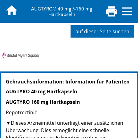
AUGTYRO® 40 mg /-160 mg
Hartkapseln
auf dieser Seite suchen
PZN: 19236863
Gebrauchsinformation: Information für Patienten
PPN: 111923686325
NTIN: 04150192368634
AUGTYRO 40 mg Hartkapseln
PZN: 19236886
AUGTYRO 160 mg Hartkapseln
PPN: 111923688678
NTIN: 04150192368863
Repotrectinib
▼Dieses Arzneimittel unterliegt einer zusätzlichen
Überwachung. Dies ermöglicht eine schnelle
Identifizierung neuer Erkenntnisse über die