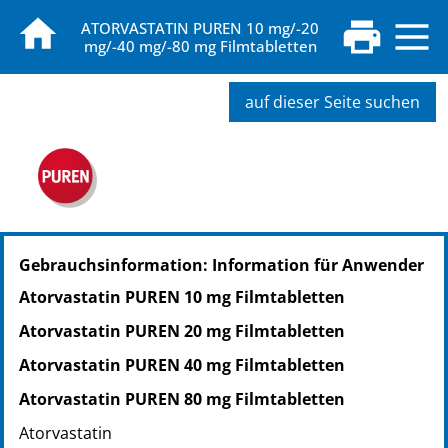
ATORVASTATIN PUREN 10 mg/-20
mg/-40 mg/-80 mg Filmtabletten
auf dieser Seite suchen
PZN: 11297664
Gebrauchsinformation: Information für Anwender
PPN: 111129766428
NTIN: 04150112976642
Atorvastatin PUREN 10 mg Filmtabletten
PZN: 11297701
Atorvastatin PUREN 20 mg Filmtabletten
PPN: 111129770141
NTIN: 04150112977014
Atorvastatin PUREN 40 mg Filmtabletten
PZN: 11297730
Atorvastatin PUREN 80 mg Filmtabletten
PPN: 111129773060
Atorvastatin
NTIN: 04150112977304