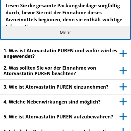
Lesen Sie die gesamte Packungsbeilage sorgfältig
durch, bevor Sie mit der Einnahme dieses
Arzneimittels beginnen, denn sie enthält wichtige
Informationen.
Mehr
- Heben Sie die Packungsbeilage auf. Vielleicht
möchten Sie diese später nochmals lesen.
1. Was ist Atorvastatin PUREN und wofür wird es
- Wenn Sie weitere Fragen haben, wenden Sie sich an
angewendet?
Ihren Arzt, Apotheker oder das medizinische
Fachpersonal.
2. Was sollten Sie vor der Einnahme von
Atorvastatin PUREN beachten?
- Dieses Arzneimittel wurde Ihnen persönlich
verschrieben. Geben Sie es nicht an Dritte weiter. Es
3. Wie ist Atorvastatin PUREN einzunehmen?
kann anderen Menschen schaden, auch wenn diese
die gleichen Beschwerden haben wie Sie.
4. Welche Nebenwirkungen sind möglich?
- Wenn Sie Nebenwirkungen bemerken, wenden Sie
sich an Ihren Arzt, Apotheker oder das medizinische
5. Wie ist Atorvastatin PUREN aufzubewahren?
Fachpersonal. Dies gilt auch für Nebenwirkungen, die
nicht in dieser Packungsbeilage angegeben sind. Siehe