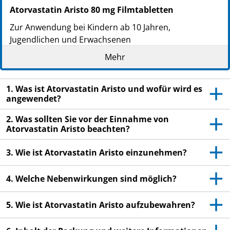
Atorvastatin Aristo 80 mg Filmtabletten
Zur Anwendung bei Kindern ab 10 Jahren,
Jugendlichen und Erwachsenen
Wirkstoff: Atorvastatin
Mehr
Lesen Sie die gesamte Packungsbeilage sorgfältig
durch, bevor Sie mit der Einnahme dieses
1. Was ist Atorvastatin Aristo und wofür wird es
angewendet?
Arzneimittels beginnen, denn sie enthält wichtige
Informationen.
2. Was sollten Sie vor der Einnahme von
Heben Sie die Packungsbeilage auf. Vielleicht
Atorvastatin Aristo beachten?
möchten Sie diese später nochmals lesen.
3. Wie ist Atorvastatin Aristo einzunehmen?
Wenn Sie weitere Fragen haben, wenden Sie sich
an Ihren Arzt, Apotheker oder das medizinische
Fachpersonal.
4. Welche Nebenwirkungen sind möglich?
Dieses Arzneimittel wurde Ihnen persönlich
5. Wie ist Atorvastatin Aristo aufzubewahren?
verschrieben. Geben Sie es nicht an Dritte weiter.
Es kann anderen Menschen schaden, auch wenn