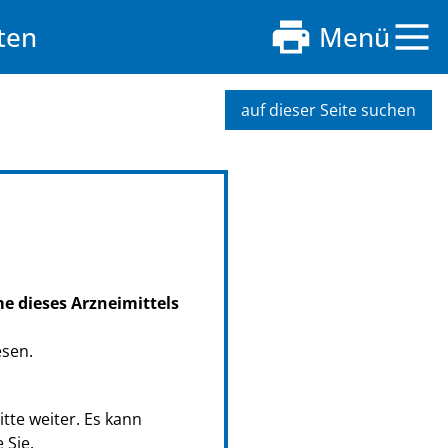
ten
Menü
auf dieser Seite suchen
me dieses Arzneimittels
esen.
tte weiter. Es kann
 Sie.