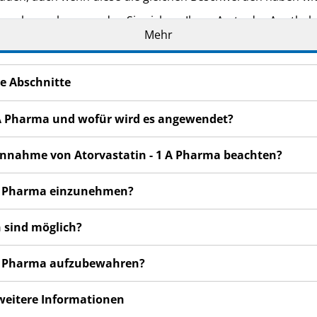
n bemerken, wenden Sie sich an Ihren Arzt oder Apotheker.
Mehr
cht in dieser Packungsbeilage angegeben sind. Siehe Abschn
e Abschnitte
1 A Pharma und wofür wird es angewendet?
 Einnahme von Atorvastatin - 1 A Pharma beachten?
1 A Pharma einzunehmen?
 sind möglich?
1 A Pharma aufzubewahren?
 weitere Informationen