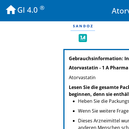
®
GI 4.0
Ator
PZN: 07752884
Gebrauchsinformation: In
PPN: 110775288454
NTIN: 04150077528849
Atorvastatin - 1 A Pharma
PZN: 07752890
Atorvastatin
PPN: 110775289020
NTIN: 04150077528900
Lesen Sie die gesamte Pac
PZN: 07752909
beginnen, denn sie enthäl
PPN: 110775290938
Heben Sie die Packungsb
NTIN: 04150077529099
Wenn Sie weitere Frage
Dieses Arzneimittel wur
anderen Menschen scha